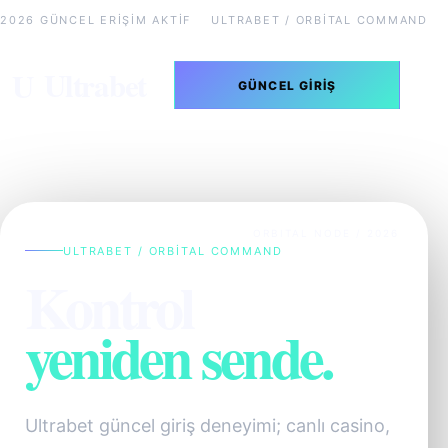
2026 GÜNCEL ERIŞIM AKTIF
ULTRABET / ORBITAL COMMAND
Ultrabet
U
GÜNCEL GIRIŞ
ULTRABET / ORBITAL COMMAND
Kontrol
yeniden sende.
Ultrabet güncel giriş deneyimi; canlı casino,