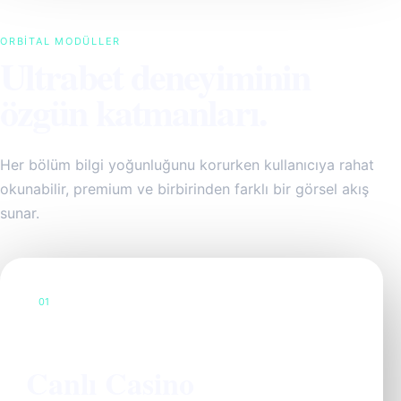
ORBITAL MODÜLLER
Ultrabet deneyiminin
özgün katmanları.
Her bölüm bilgi yoğunluğunu korurken kullanıcıya rahat
okunabilir, premium ve birbirinden farklı bir görsel akış
sunar.
01
Canlı Casino