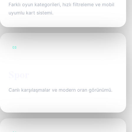
Farklı oyun kategorileri, hızlı filtreleme ve mobil
uyumlu kart sistemi.
03
Spor
Canlı karşılaşmalar ve modern oran görünümü.