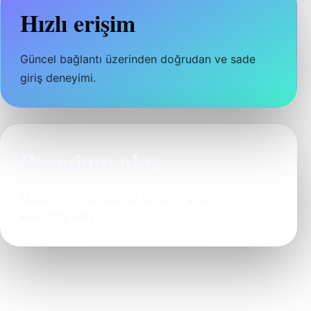
Hızlı erişim
Güncel bağlantı üzerinden doğrudan ve sade
giriş deneyimi.
Premium akış
Mobil ve masaüstünde dengeli, güçlü ve
kesintisiz arayüz.