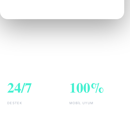
24/7
100%
DESTEK
MOBIL UYUM