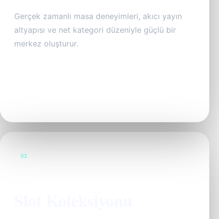
Gerçek zamanlı masa deneyimleri, akıcı yayın
altyapısı ve net kategori düzeniyle güçlü bir
merkez oluşturur.
02
Slot Koleksiyonu