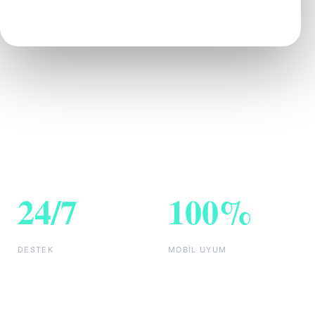
24/7
100%
DESTEK
MOBIL UYUM