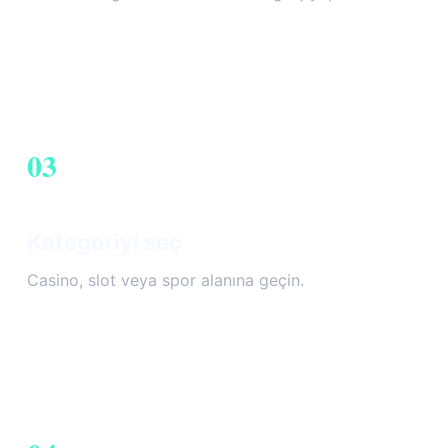
03
Kategoriyi seç
Casino, slot veya spor alanına geçin.