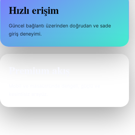
Hızlı erişim
Güncel bağlantı üzerinden doğrudan ve sade
giriş deneyimi.
Premium akış
Mobil ve masaüstünde dengeli, güçlü ve
kesintisiz arayüz.