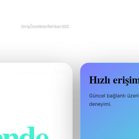
Giriş
Özellikler
Rehber
SSS
Hızlı erişi
Güncel bağlantı üzer
deneyimi.
ende.