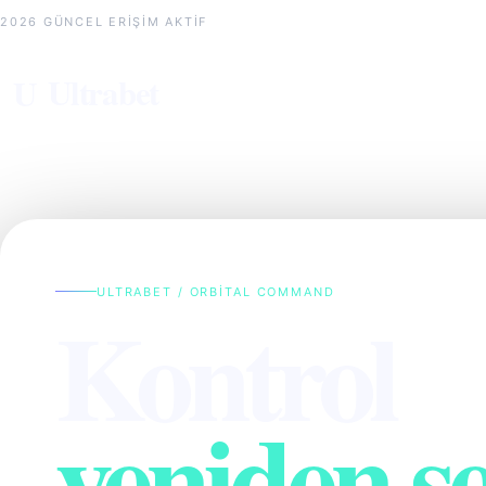
2026 GÜNCEL ERIŞIM AKTIF
Ultrabet
U
ULTRABET / ORBITAL COMMAND
Kontrol
yeniden s