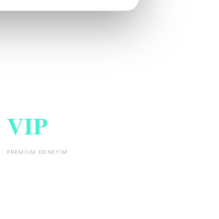
VIP
PREMIUM DENEYIM