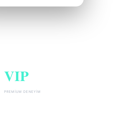
VIP
PREMIUM DENEYIM