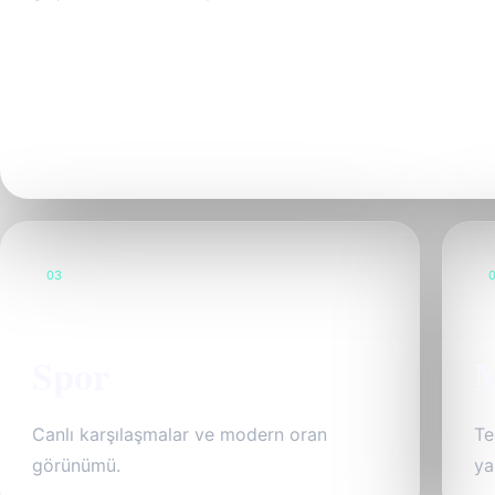
03
Spor
M
Canlı karşılaşmalar ve modern oran
Te
görünümü.
ya