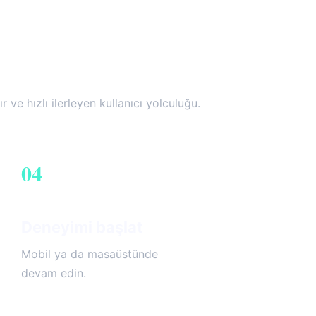
ır ve hızlı ilerleyen kullanıcı yolculuğu.
04
Deneyimi başlat
Mobil ya da masaüstünde
devam edin.