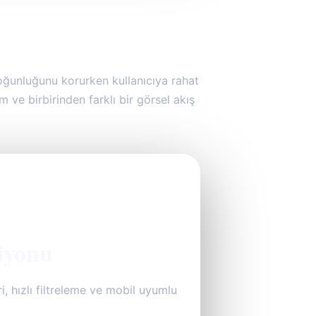
oğunluğunu korurken kullanıcıya rahat
m ve birbirinden farklı bir görsel akış
iyonu
i, hızlı filtreleme ve mobil uyumlu