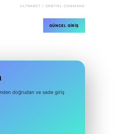
ULTRABET / ORBITAL COMMAND
GÜNCEL GIRIŞ
m
inden doğrudan ve sade giriş