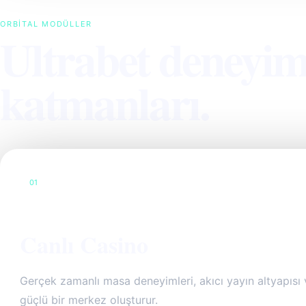
ORBITAL MODÜLLER
Ultrabet deneyim
katmanları.
01
Canlı Casino
Gerçek zamanlı masa deneyimleri, akıcı yayın altyapısı 
güçlü bir merkez oluşturur.