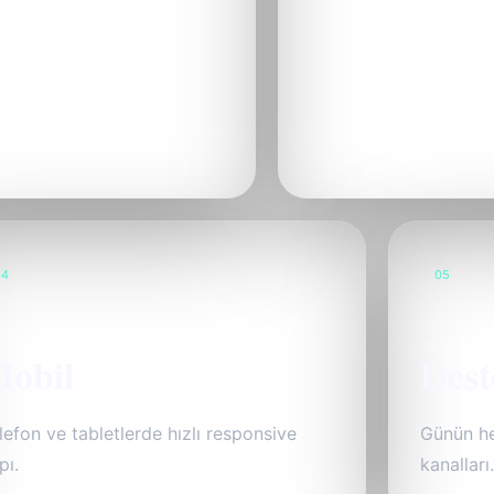
04
05
obil
Dest
lefon ve tabletlerde hızlı responsive
Günün her
pı.
kanalları.