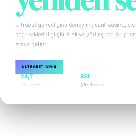
Ultrabet güncel giriş deneyimi; canlı casino, slo
seçeneklerini güçlü, hızlı ve yörüngesel bir pr
araya getirir.
ULTRABET GIRIŞ
ÖZELLIKLERI İNCELE
24/7
SSL
Canlı destek
Şifreli bağlantı