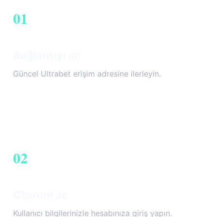
01
Bağlantıyı aç
Güncel Ultrabet erişim adresine ilerleyin.
02
Oturum aç
Kullanıcı bilgilerinizle hesabınıza giriş yapın.