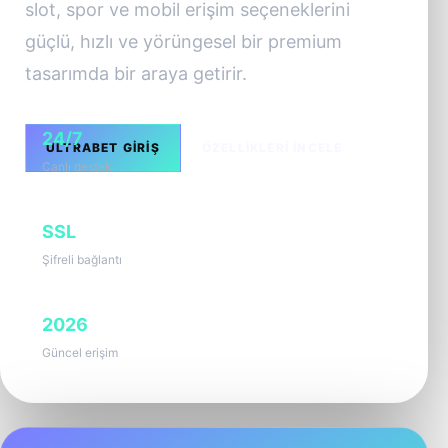
slot, spor ve mobil erişim seçeneklerini
güçlü, hızlı ve yörüngesel bir premium
tasarımda bir araya getirir.
24/7
ULTRABET GIRIŞ
ÖZELLIKLERI İNCELE
Canlı destek
SSL
Şifreli bağlantı
2026
Güncel erişim