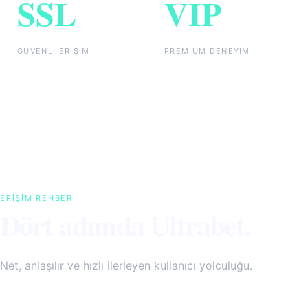
SSL
VIP
GÜVENLI ERIŞIM
PREMIUM DENEYIM
ERIŞIM REHBERI
Dört adımda Ultrabet.
Net, anlaşılır ve hızlı ilerleyen kullanıcı yolculuğu.