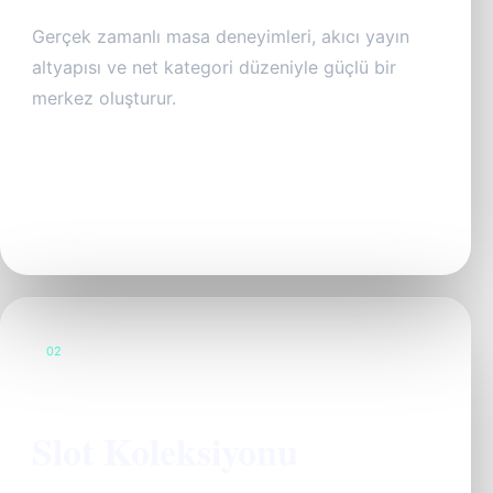
Gerçek zamanlı masa deneyimleri, akıcı yayın
altyapısı ve net kategori düzeniyle güçlü bir
merkez oluşturur.
02
Slot Koleksiyonu