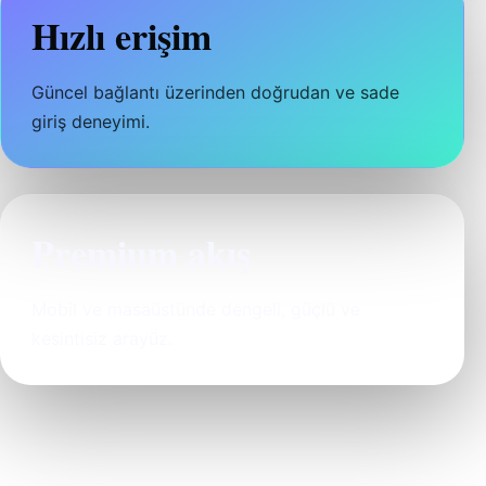
Hızlı erişim
Güncel bağlantı üzerinden doğrudan ve sade
giriş deneyimi.
Premium akış
Mobil ve masaüstünde dengeli, güçlü ve
kesintisiz arayüz.