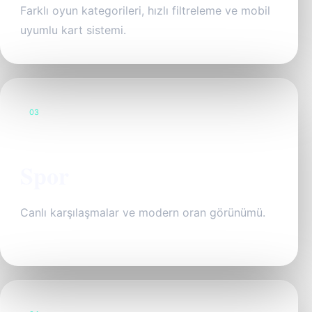
Farklı oyun kategorileri, hızlı filtreleme ve mobil
uyumlu kart sistemi.
03
Spor
Canlı karşılaşmalar ve modern oran görünümü.