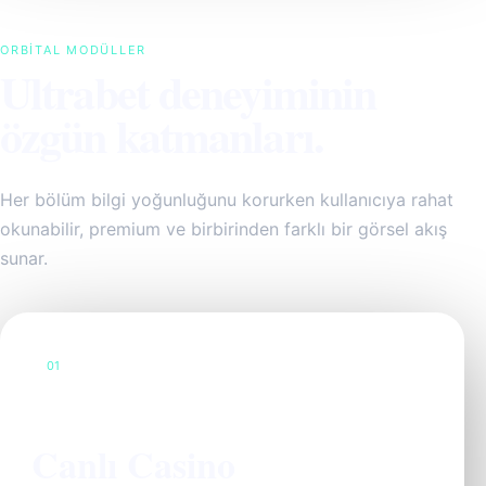
ORBITAL MODÜLLER
Ultrabet deneyiminin
özgün katmanları.
Her bölüm bilgi yoğunluğunu korurken kullanıcıya rahat
okunabilir, premium ve birbirinden farklı bir görsel akış
sunar.
01
Canlı Casino