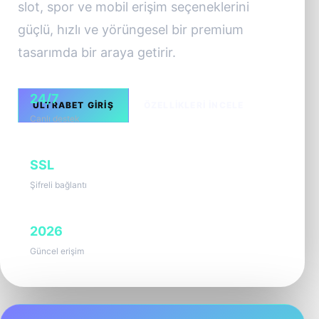
slot, spor ve mobil erişim seçeneklerini
güçlü, hızlı ve yörüngesel bir premium
tasarımda bir araya getirir.
24/7
ULTRABET GIRIŞ
ÖZELLIKLERI İNCELE
Canlı destek
SSL
Şifreli bağlantı
2026
Güncel erişim