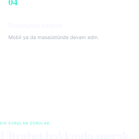
04
Deneyimi başlat
Mobil ya da masaüstünde devam edin.
SIK SORULAN SORULAR
Ultrabet hakkında merak