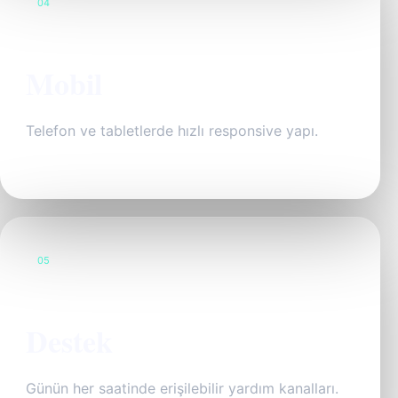
04
Mobil
Telefon ve tabletlerde hızlı responsive yapı.
05
Destek
Günün her saatinde erişilebilir yardım kanalları.