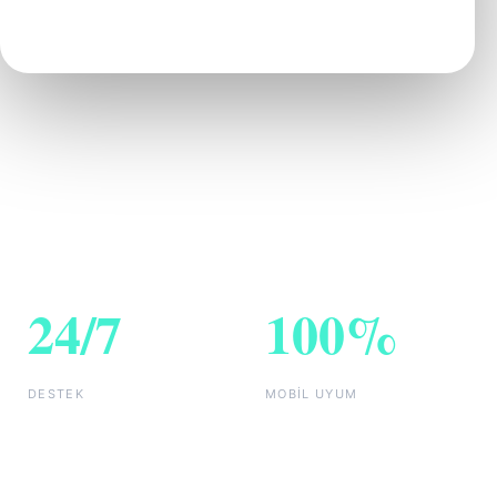
24/7
100%
DESTEK
MOBIL UYUM