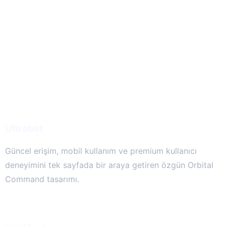
Ultrabet
Güncel erişim, mobil kullanım ve premium kullanıcı
deneyimini tek sayfada bir araya getiren özgün Orbital
Command tasarımı.