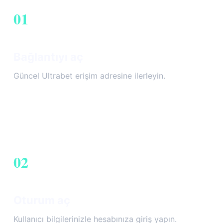
01
Bağlantıyı aç
Güncel Ultrabet erişim adresine ilerleyin.
02
Oturum aç
Kullanıcı bilgilerinizle hesabınıza giriş yapın.