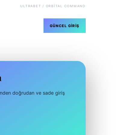
ULTRABET / ORBITAL COMMAND
GÜNCEL GIRIŞ
m
inden doğrudan ve sade giriş