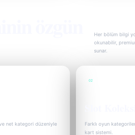
inin özgün
Her bölüm bilgi y
okunabilir, premiu
sunar.
02
Slot Koleks
ve net kategori düzeniyle
Farklı oyun kategoriler
kart sistemi.