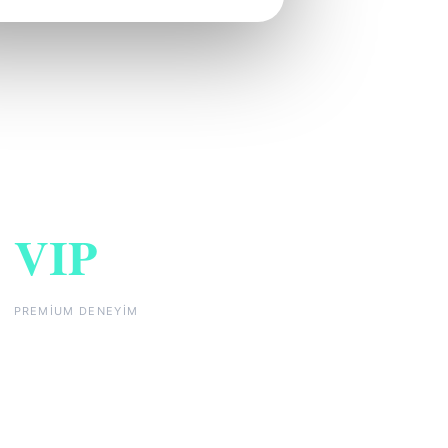
VIP
PREMIUM DENEYIM