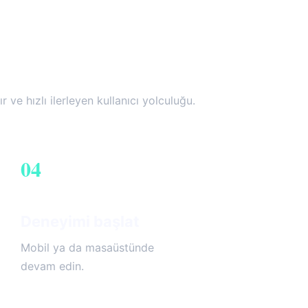
ır ve hızlı ilerleyen kullanıcı yolculuğu.
04
Deneyimi başlat
Mobil ya da masaüstünde
devam edin.