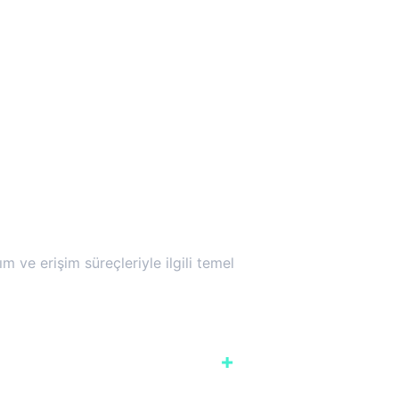
ım ve erişim süreçleriyle ilgili temel