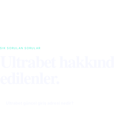
SIK SORULAN SORULAR
Ultrabet hakkın
edilenler.
Ultrabet güncel giriş adresi nedir?