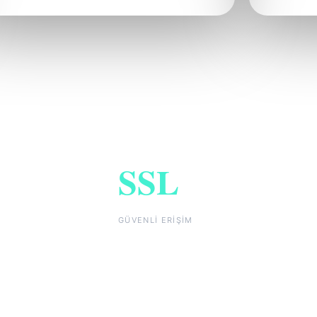
SSL
GÜVENLI ERIŞIM