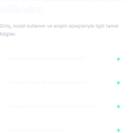
edilenler.
Giriş, mobil kullanım ve erişim süreçleriyle ilgili temel
bilgiler.
Ultrabet güncel giriş adresi nedir?
Ultrabet mobil cihazlarda çalışır mı?
Giriş sırasında neye dikkat etmeliyim?
Canlı destek mevcut mu?