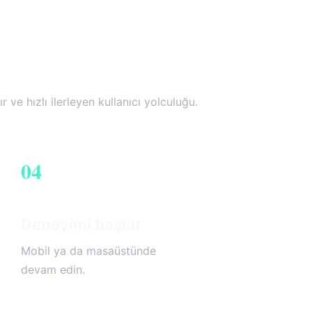
ır ve hızlı ilerleyen kullanıcı yolculuğu.
04
Deneyimi başlat
Mobil ya da masaüstünde
devam edin.