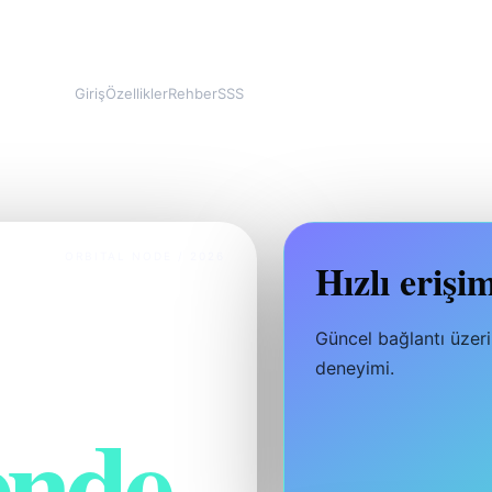
Giriş
Özellikler
Rehber
SSS
Hızlı erişi
Güncel bağlantı üzer
deneyimi.
ende.