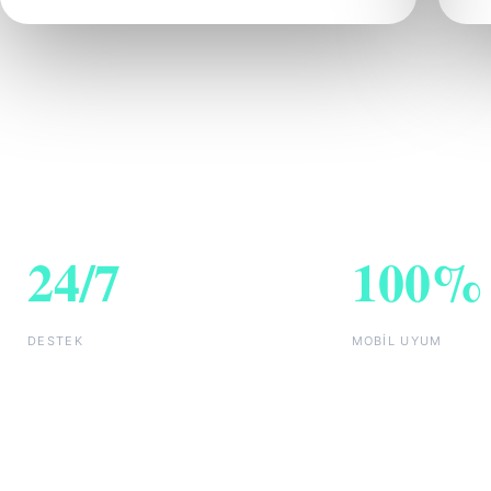
24/7
100%
DESTEK
MOBIL UYUM