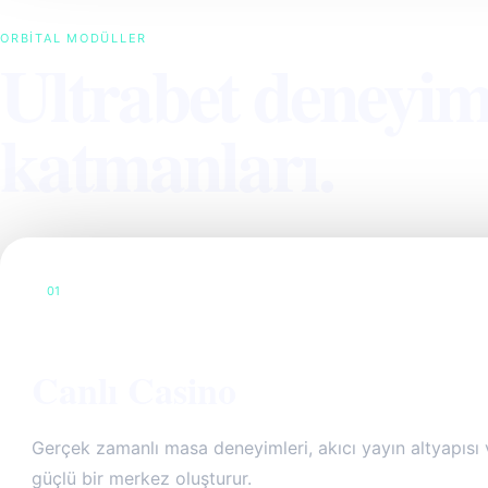
ORBITAL MODÜLLER
Ultrabet deneyim
katmanları.
01
Canlı Casino
Gerçek zamanlı masa deneyimleri, akıcı yayın altyapısı 
güçlü bir merkez oluşturur.