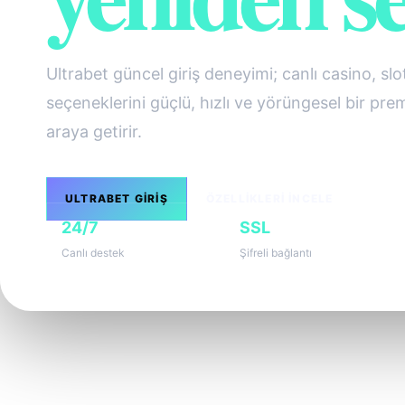
Ultrabet güncel giriş deneyimi; canlı casino, slo
seçeneklerini güçlü, hızlı ve yörüngesel bir pr
araya getirir.
ULTRABET GIRIŞ
ÖZELLIKLERI İNCELE
24/7
SSL
Canlı destek
Şifreli bağlantı