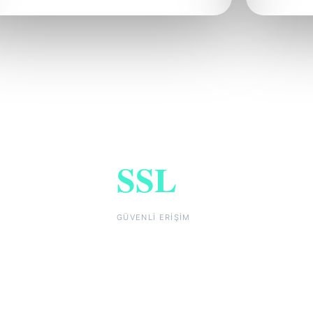
SSL
GÜVENLI ERIŞIM