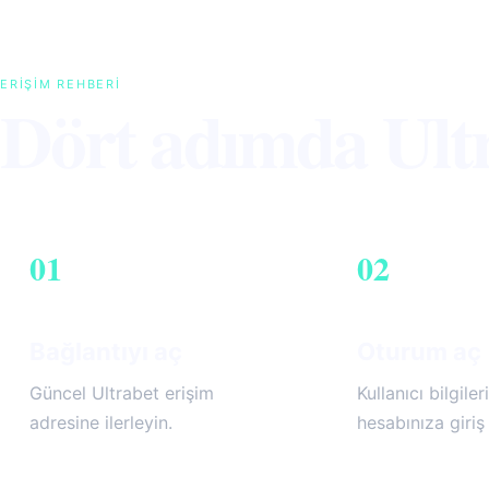
ERIŞIM REHBERI
Dört adımda Ultr
01
02
Bağlantıyı aç
Oturum aç
Güncel Ultrabet erişim
Kullanıcı bilgiler
adresine ilerleyin.
hesabınıza giriş