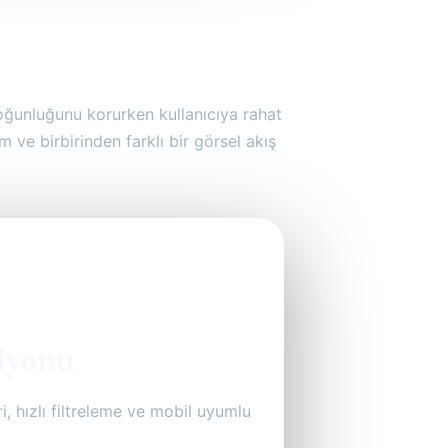
oğunluğunu korurken kullanıcıya rahat
m ve birbirinden farklı bir görsel akış
iyonu
i, hızlı filtreleme ve mobil uyumlu