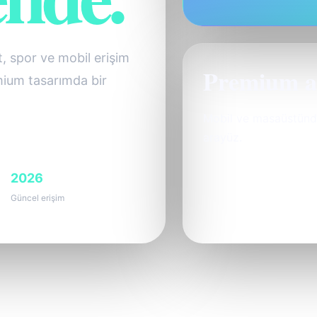
t, spor ve mobil erişim
Premium a
emium tasarımda bir
Mobil ve masaüstünde
arayüz.
2026
Güncel erişim