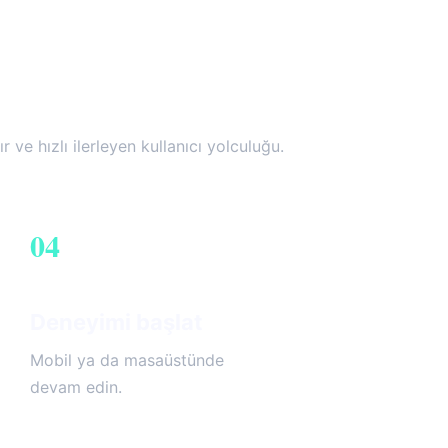
ır ve hızlı ilerleyen kullanıcı yolculuğu.
04
Deneyimi başlat
Mobil ya da masaüstünde
devam edin.