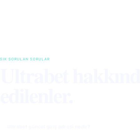
SIK SORULAN SORULAR
Ultrabet hakkın
edilenler.
Ultrabet güncel giriş adresi nedir?