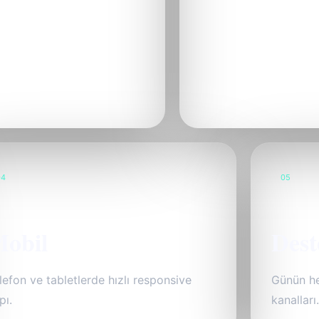
04
05
obil
Dest
lefon ve tabletlerde hızlı responsive
Günün her
pı.
kanalları.