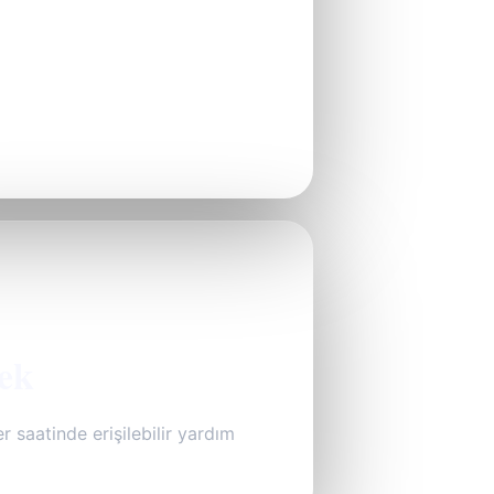
ek
 saatinde erişilebilir yardım