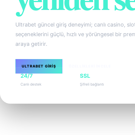
Ultrabet güncel giriş deneyimi; canlı casino, slo
seçeneklerini güçlü, hızlı ve yörüngesel bir pr
araya getirir.
ULTRABET GIRIŞ
ÖZELLIKLERI İNCELE
24/7
SSL
Canlı destek
Şifreli bağlantı