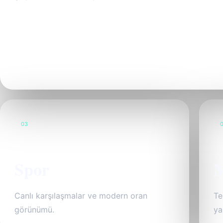
03
Spor
M
Canlı karşılaşmalar ve modern oran
Te
görünümü.
ya