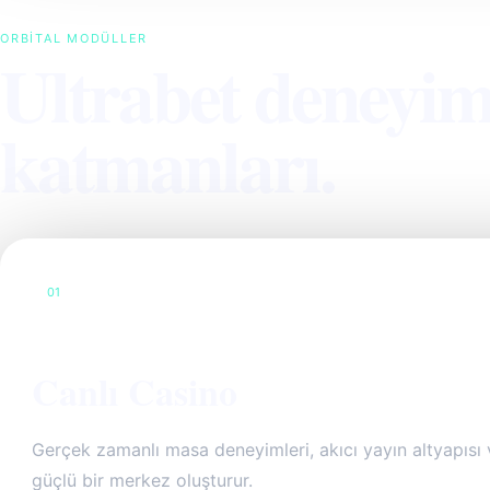
ORBITAL MODÜLLER
Ultrabet deneyim
katmanları.
01
Canlı Casino
Gerçek zamanlı masa deneyimleri, akıcı yayın altyapısı 
güçlü bir merkez oluşturur.