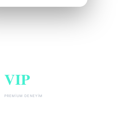
VIP
PREMIUM DENEYIM