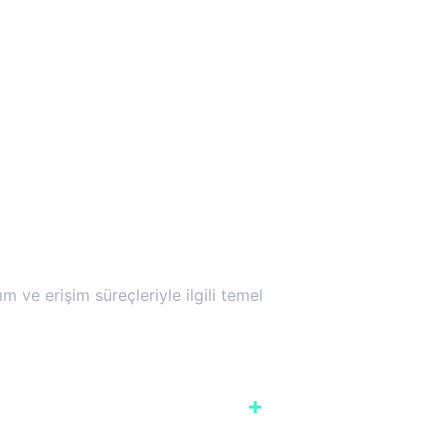
ım ve erişim süreçleriyle ilgili temel