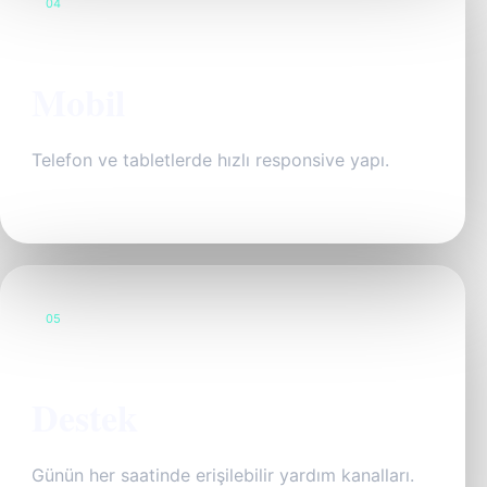
04
Mobil
Telefon ve tabletlerde hızlı responsive yapı.
05
Destek
Günün her saatinde erişilebilir yardım kanalları.