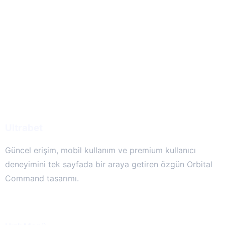
Ultrabet
Güncel erişim, mobil kullanım ve premium kullanıcı
deneyimini tek sayfada bir araya getiren özgün Orbital
Command tasarımı.