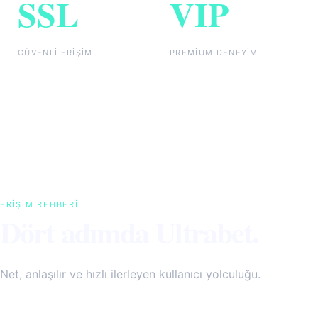
SSL
VIP
GÜVENLI ERIŞIM
PREMIUM DENEYIM
ERIŞIM REHBERI
Dört adımda Ultrabet.
Net, anlaşılır ve hızlı ilerleyen kullanıcı yolculuğu.