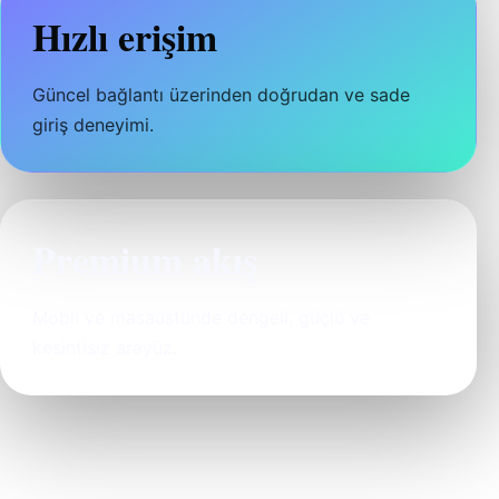
Hızlı erişim
Güncel bağlantı üzerinden doğrudan ve sade
giriş deneyimi.
Premium akış
Mobil ve masaüstünde dengeli, güçlü ve
kesintisiz arayüz.