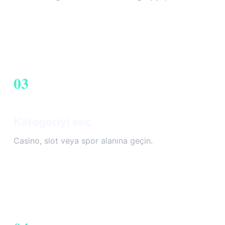
03
Kategoriyi seç
Casino, slot veya spor alanına geçin.