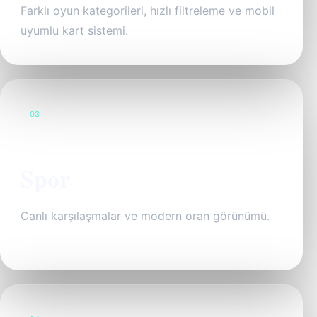
Farklı oyun kategorileri, hızlı filtreleme ve mobil
uyumlu kart sistemi.
03
Spor
Canlı karşılaşmalar ve modern oran görünümü.