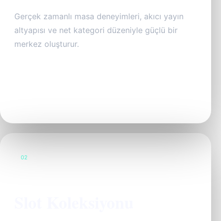
Gerçek zamanlı masa deneyimleri, akıcı yayın
altyapısı ve net kategori düzeniyle güçlü bir
merkez oluşturur.
02
Slot Koleksiyonu