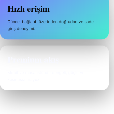
Hızlı erişim
Güncel bağlantı üzerinden doğrudan ve sade
giriş deneyimi.
Premium akış
Mobil ve masaüstünde dengeli, güçlü ve
kesintisiz arayüz.