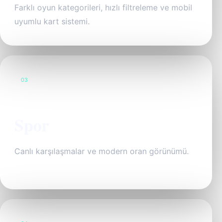
Farklı oyun kategorileri, hızlı filtreleme ve mobil
uyumlu kart sistemi.
03
Spor
Canlı karşılaşmalar ve modern oran görünümü.