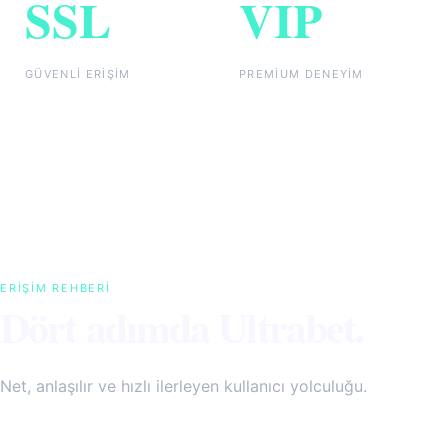
SSL
VIP
GÜVENLI ERIŞIM
PREMIUM DENEYIM
ERIŞIM REHBERI
Dört adımda Ultrabet.
Net, anlaşılır ve hızlı ilerleyen kullanıcı yolculuğu.