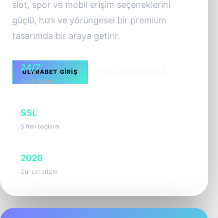
slot, spor ve mobil erişim seçeneklerini
güçlü, hızlı ve yörüngesel bir premium
tasarımda bir araya getirir.
24/7
ULTRABET GIRIŞ
ÖZELLIKLERI İNCELE
Canlı destek
SSL
Şifreli bağlantı
2026
Güncel erişim