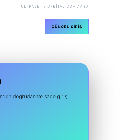
ULTRABET / ORBITAL COMMAND
GÜNCEL GIRIŞ
m
inden doğrudan ve sade giriş