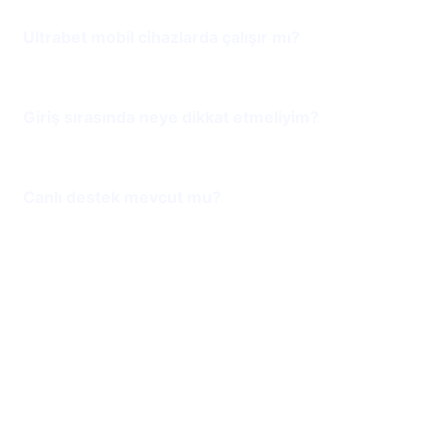
Ultrabet mobil cihazlarda çalışır mı?
Giriş sırasında neye dikkat etmeliyim?
Canlı destek mevcut mu?