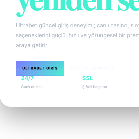
Ultrabet güncel giriş deneyimi; canlı casino, slo
seçeneklerini güçlü, hızlı ve yörüngesel bir pr
araya getirir.
ULTRABET GIRIŞ
ÖZELLIKLERI İNCELE
24/7
SSL
Canlı destek
Şifreli bağlantı