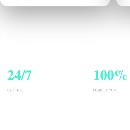
24/7
100%
DESTEK
MOBIL UYUM