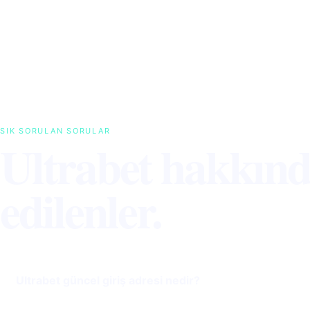
SIK SORULAN SORULAR
Ultrabet hakkın
edilenler.
Ultrabet güncel giriş adresi nedir?