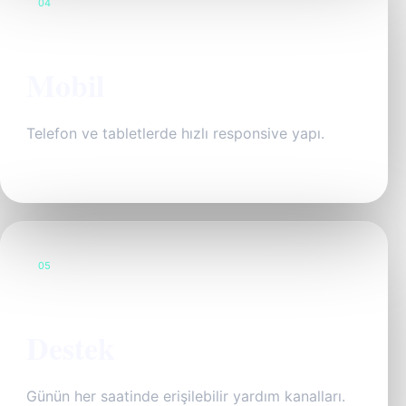
04
Mobil
Telefon ve tabletlerde hızlı responsive yapı.
05
Destek
Günün her saatinde erişilebilir yardım kanalları.