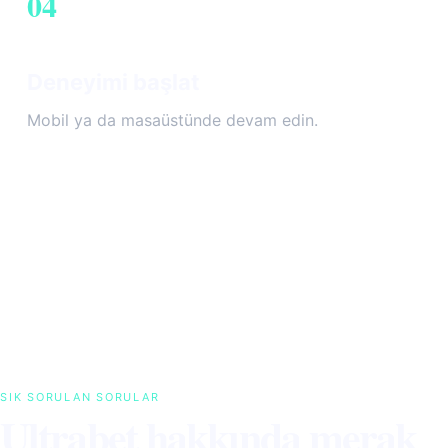
04
Deneyimi başlat
Mobil ya da masaüstünde devam edin.
SIK SORULAN SORULAR
Ultrabet hakkında merak