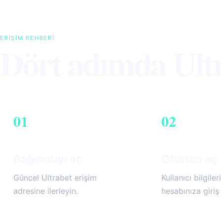
ERIŞIM REHBERI
Dört adımda Ultr
01
02
Bağlantıyı aç
Oturum aç
Güncel Ultrabet erişim
Kullanıcı bilgiler
adresine ilerleyin.
hesabınıza giriş