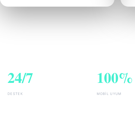
24/7
100%
DESTEK
MOBIL UYUM