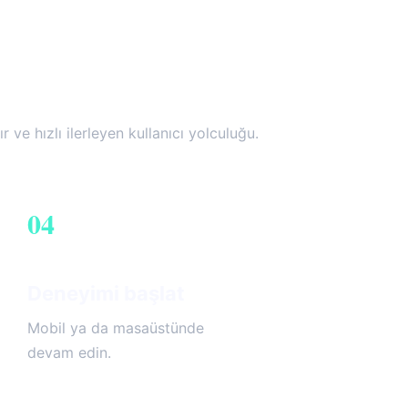
ır ve hızlı ilerleyen kullanıcı yolculuğu.
04
Deneyimi başlat
Mobil ya da masaüstünde
devam edin.