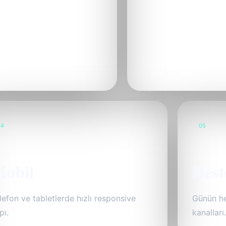
04
05
obil
Dest
lefon ve tabletlerde hızlı responsive
Günün her
pı.
kanalları.