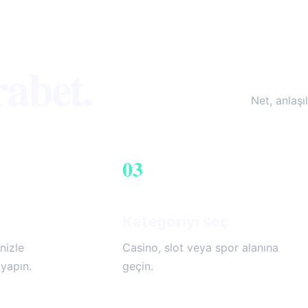
abet.
Net, anlaşıl
03
Kategoriyi seç
inizle
Casino, slot veya spor alanına
 yapın.
geçin.