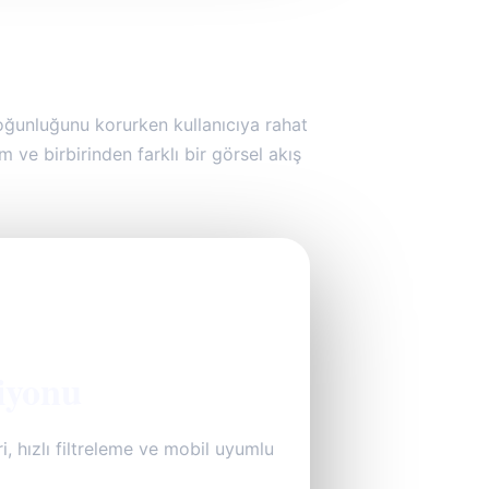
oğunluğunu korurken kullanıcıya rahat
m ve birbirinden farklı bir görsel akış
iyonu
i, hızlı filtreleme ve mobil uyumlu