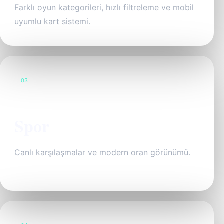
Farklı oyun kategorileri, hızlı filtreleme ve mobil
uyumlu kart sistemi.
03
Spor
Canlı karşılaşmalar ve modern oran görünümü.