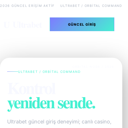
2026 GÜNCEL ERIŞIM AKTIF
ULTRABET / ORBITAL COMMAND
Ultrabet
U
GÜNCEL GIRIŞ
ULTRABET / ORBITAL COMMAND
Kontrol
yeniden sende.
Ultrabet güncel giriş deneyimi; canlı casino,