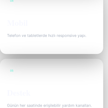
04
Mobil
Telefon ve tabletlerde hızlı responsive yapı.
05
Destek
Günün her saatinde erişilebilir yardım kanalları.