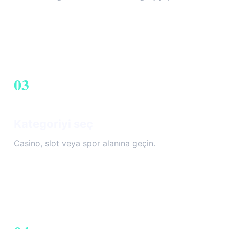
03
Kategoriyi seç
Casino, slot veya spor alanına geçin.