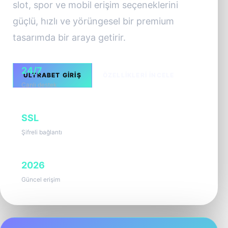
slot, spor ve mobil erişim seçeneklerini
güçlü, hızlı ve yörüngesel bir premium
tasarımda bir araya getirir.
24/7
ULTRABET GIRIŞ
ÖZELLIKLERI İNCELE
Canlı destek
SSL
Şifreli bağlantı
2026
Güncel erişim