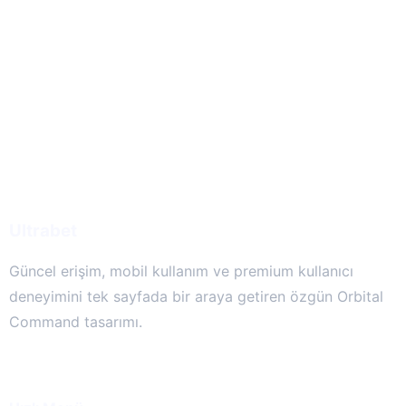
Ultrabet
Güncel erişim, mobil kullanım ve premium kullanıcı
deneyimini tek sayfada bir araya getiren özgün Orbital
Command tasarımı.