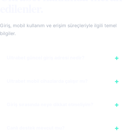
edilenler.
Giriş, mobil kullanım ve erişim süreçleriyle ilgili temel
bilgiler.
Ultrabet güncel giriş adresi nedir?
Ultrabet mobil cihazlarda çalışır mı?
Giriş sırasında neye dikkat etmeliyim?
Canlı destek mevcut mu?