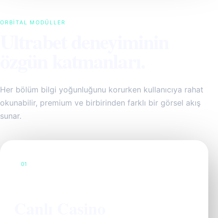
ORBITAL MODÜLLER
Ultrabet deneyiminin
özgün katmanları.
Her bölüm bilgi yoğunluğunu korurken kullanıcıya rahat
okunabilir, premium ve birbirinden farklı bir görsel akış
sunar.
01
Canlı Casino