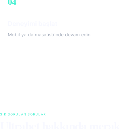
04
Deneyimi başlat
Mobil ya da masaüstünde devam edin.
SIK SORULAN SORULAR
Ultrabet hakkında merak