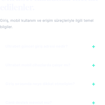
edilenler.
Giriş, mobil kullanım ve erişim süreçleriyle ilgili temel
bilgiler.
Ultrabet güncel giriş adresi nedir?
Ultrabet mobil cihazlarda çalışır mı?
Giriş sırasında neye dikkat etmeliyim?
Canlı destek mevcut mu?