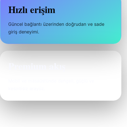
Hızlı erişim
Güncel bağlantı üzerinden doğrudan ve sade
giriş deneyimi.
Premium akış
Mobil ve masaüstünde dengeli, güçlü ve
kesintisiz arayüz.