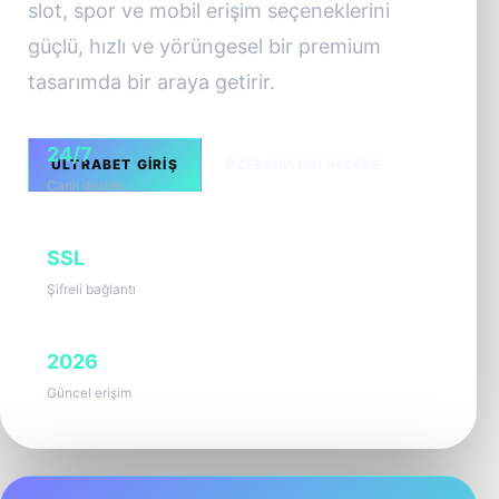
slot, spor ve mobil erişim seçeneklerini
güçlü, hızlı ve yörüngesel bir premium
tasarımda bir araya getirir.
24/7
ULTRABET GIRIŞ
ÖZELLIKLERI İNCELE
Canlı destek
SSL
Şifreli bağlantı
2026
Güncel erişim