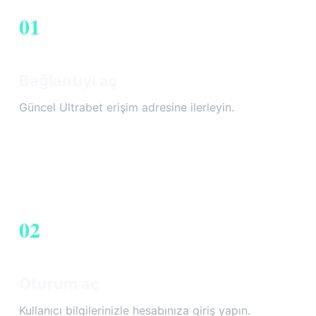
01
Bağlantıyı aç
Güncel Ultrabet erişim adresine ilerleyin.
02
Oturum aç
Kullanıcı bilgilerinizle hesabınıza giriş yapın.