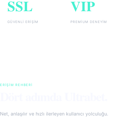
SSL
VIP
GÜVENLI ERIŞIM
PREMIUM DENEYIM
ERIŞIM REHBERI
Dört adımda Ultrabet.
Net, anlaşılır ve hızlı ilerleyen kullanıcı yolculuğu.