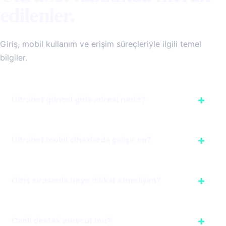
edilenler.
Giriş, mobil kullanım ve erişim süreçleriyle ilgili temel
bilgiler.
Ultrabet güncel giriş adresi nedir?
Ultrabet mobil cihazlarda çalışır mı?
Giriş sırasında neye dikkat etmeliyim?
Canlı destek mevcut mu?