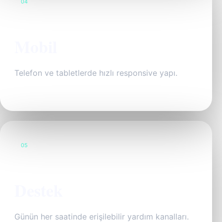
04
Mobil
Telefon ve tabletlerde hızlı responsive yapı.
05
Destek
Günün her saatinde erişilebilir yardım kanalları.