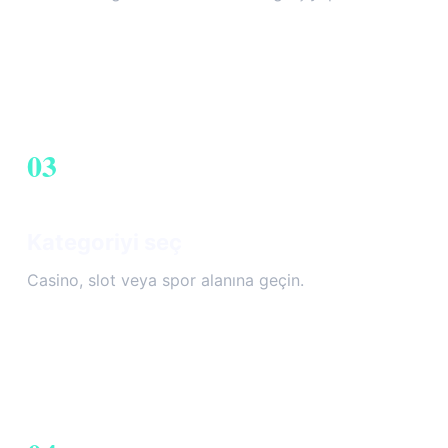
03
Kategoriyi seç
Casino, slot veya spor alanına geçin.