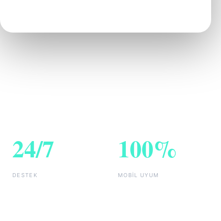
24/7
100%
DESTEK
MOBIL UYUM