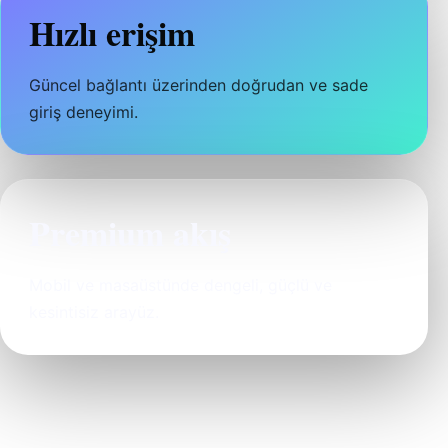
Hızlı erişim
Güncel bağlantı üzerinden doğrudan ve sade
giriş deneyimi.
Premium akış
Mobil ve masaüstünde dengeli, güçlü ve
kesintisiz arayüz.