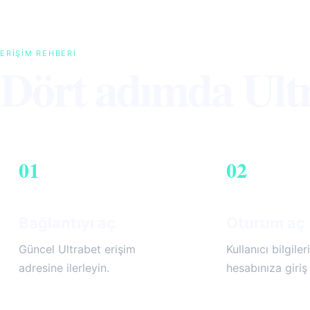
ERIŞIM REHBERI
Dört adımda Ultr
01
02
Bağlantıyı aç
Oturum aç
Güncel Ultrabet erişim
Kullanıcı bilgiler
adresine ilerleyin.
hesabınıza giriş