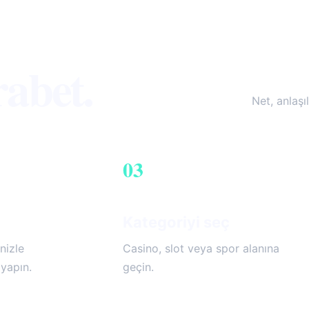
abet.
Net, anlaşıl
03
Kategoriyi seç
inizle
Casino, slot veya spor alanına
 yapın.
geçin.