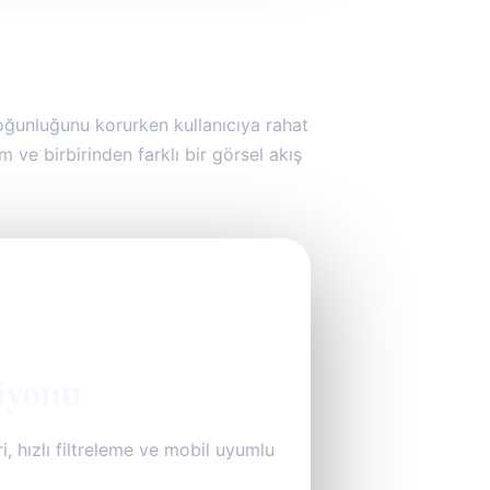
oğunluğunu korurken kullanıcıya rahat
m ve birbirinden farklı bir görsel akış
iyonu
i, hızlı filtreleme ve mobil uyumlu