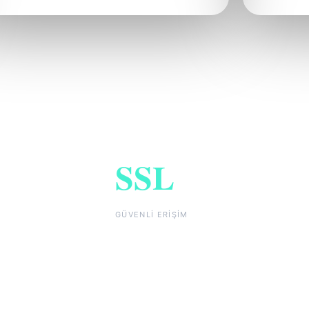
SSL
GÜVENLI ERIŞIM