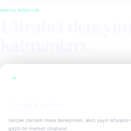
ORBITAL MODÜLLER
Ultrabet deneyim
katmanları.
01
Canlı Casino
Gerçek zamanlı masa deneyimleri, akıcı yayın altyapısı 
güçlü bir merkez oluşturur.