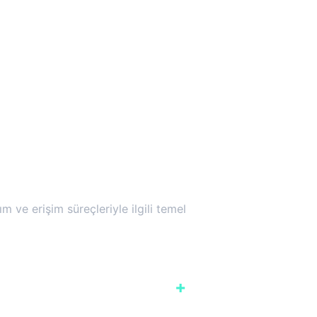
ım ve erişim süreçleriyle ilgili temel