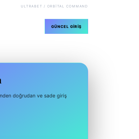
ULTRABET / ORBITAL COMMAND
GÜNCEL GIRIŞ
m
inden doğrudan ve sade giriş