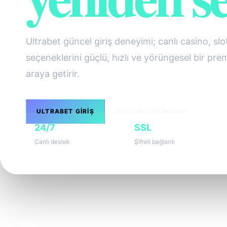
Ultrabet güncel giriş deneyimi; canlı casino, slo
seçeneklerini güçlü, hızlı ve yörüngesel bir pr
araya getirir.
ULTRABET GIRIŞ
ÖZELLIKLERI İNCELE
24/7
SSL
Canlı destek
Şifreli bağlantı