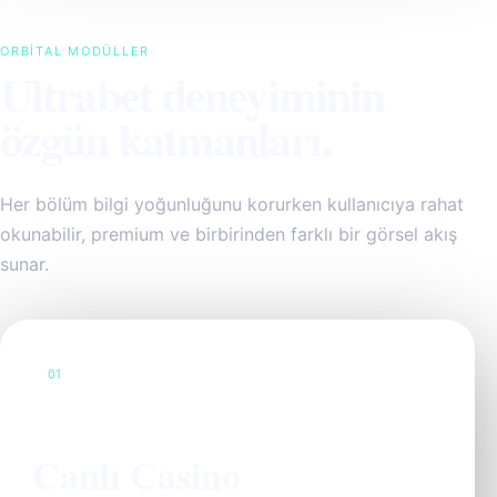
ORBITAL MODÜLLER
Ultrabet deneyiminin
özgün katmanları.
Her bölüm bilgi yoğunluğunu korurken kullanıcıya rahat
okunabilir, premium ve birbirinden farklı bir görsel akış
sunar.
01
Canlı Casino