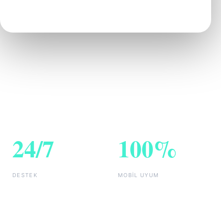
24/7
100%
DESTEK
MOBIL UYUM