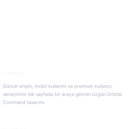
Ultrabet
Güncel erişim, mobil kullanım ve premium kullanıcı
deneyimini tek sayfada bir araya getiren özgün Orbital
Command tasarımı.