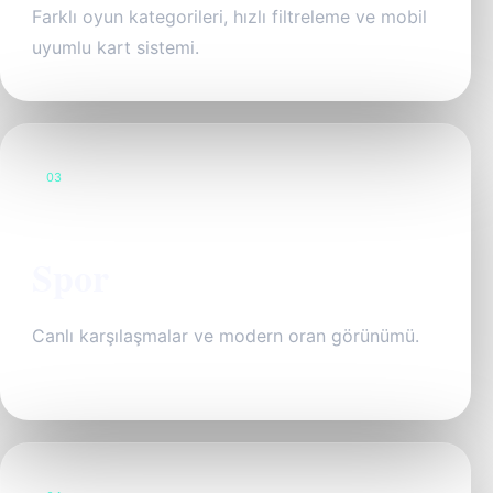
Farklı oyun kategorileri, hızlı filtreleme ve mobil
uyumlu kart sistemi.
03
Spor
Canlı karşılaşmalar ve modern oran görünümü.