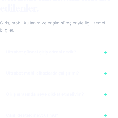
edilenler.
Giriş, mobil kullanım ve erişim süreçleriyle ilgili temel
bilgiler.
Ultrabet güncel giriş adresi nedir?
Ultrabet mobil cihazlarda çalışır mı?
Giriş sırasında neye dikkat etmeliyim?
Canlı destek mevcut mu?