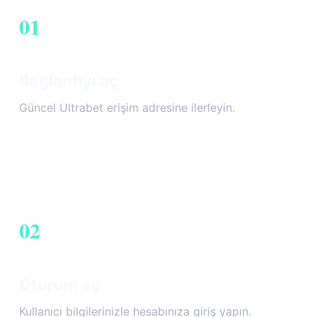
01
Bağlantıyı aç
Güncel Ultrabet erişim adresine ilerleyin.
02
Oturum aç
Kullanıcı bilgilerinizle hesabınıza giriş yapın.