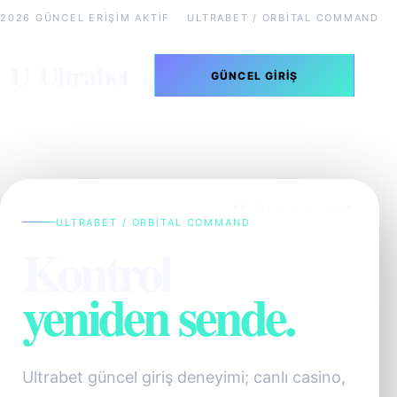
2026 GÜNCEL ERIŞIM AKTIF
ULTRABET / ORBITAL COMMAND
Ultrabet
U
GÜNCEL GIRIŞ
ULTRABET / ORBITAL COMMAND
Kontrol
yeniden sende.
Ultrabet güncel giriş deneyimi; canlı casino,