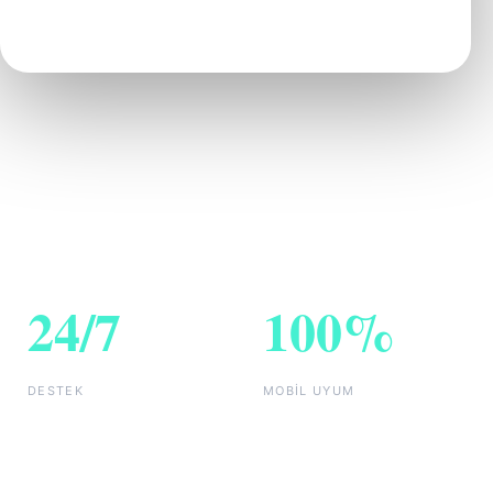
24/7
100%
DESTEK
MOBIL UYUM