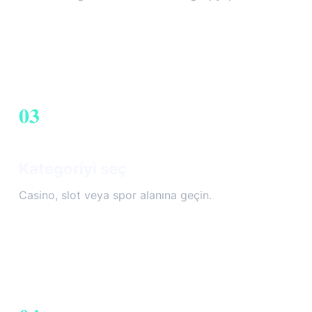
03
Kategoriyi seç
Casino, slot veya spor alanına geçin.