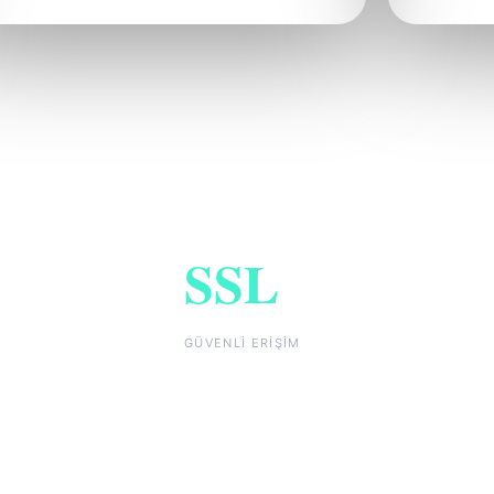
SSL
GÜVENLI ERIŞIM