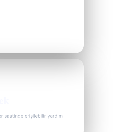
ek
 saatinde erişilebilir yardım