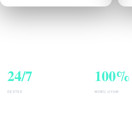
24/7
100%
DESTEK
MOBIL UYUM