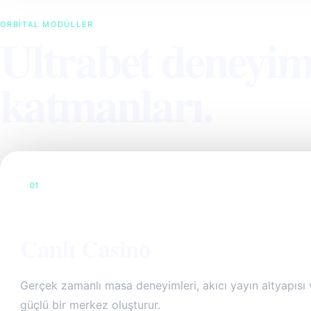
ORBITAL MODÜLLER
Ultrabet deneyim
katmanları.
01
Canlı Casino
Gerçek zamanlı masa deneyimleri, akıcı yayın altyapısı 
güçlü bir merkez oluşturur.