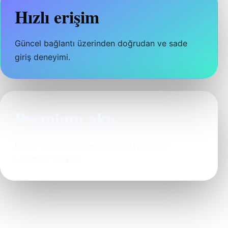
Hızlı erişim
Güncel bağlantı üzerinden doğrudan ve sade
giriş deneyimi.
Premium akış
Mobil ve masaüstünde dengeli, güçlü ve
kesintisiz arayüz.