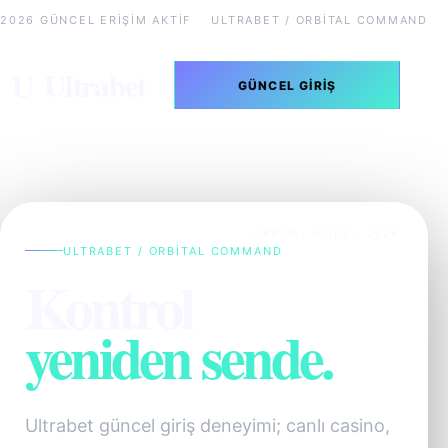
2026 GÜNCEL ERIŞIM AKTIF
ULTRABET / ORBITAL COMMAND
Ultrabet
U
GÜNCEL GIRIŞ
ULTRABET / ORBITAL COMMAND
Kontrol
yeniden sende.
Ultrabet güncel giriş deneyimi; canlı casino,