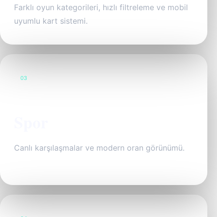
Farklı oyun kategorileri, hızlı filtreleme ve mobil
uyumlu kart sistemi.
03
Spor
Canlı karşılaşmalar ve modern oran görünümü.