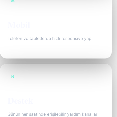
04
Mobil
Telefon ve tabletlerde hızlı responsive yapı.
05
Destek
Günün her saatinde erişilebilir yardım kanalları.