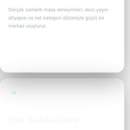
Gerçek zamanlı masa deneyimleri, akıcı yayın
altyapısı ve net kategori düzeniyle güçlü bir
merkez oluşturur.
02
Slot Koleksiyonu