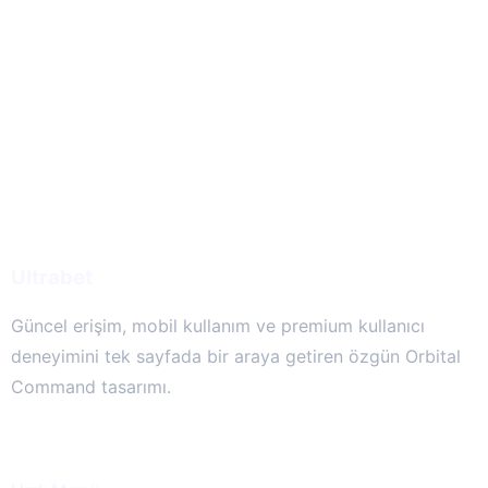
Ultrabet
Güncel erişim, mobil kullanım ve premium kullanıcı
deneyimini tek sayfada bir araya getiren özgün Orbital
Command tasarımı.