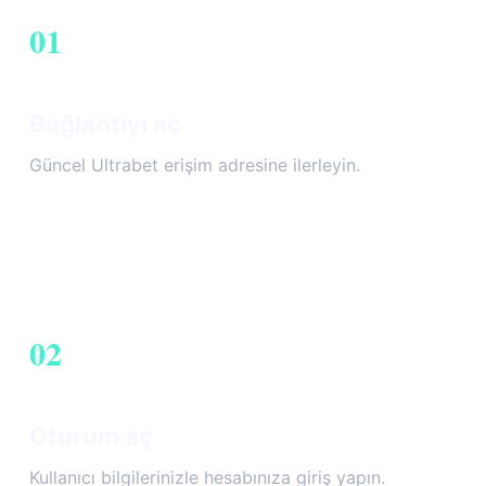
01
Bağlantıyı aç
Güncel Ultrabet erişim adresine ilerleyin.
02
Oturum aç
Kullanıcı bilgilerinizle hesabınıza giriş yapın.