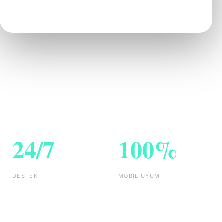
24/7
100%
DESTEK
MOBIL UYUM