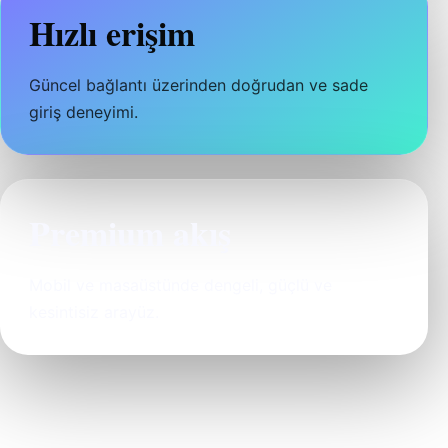
Hızlı erişim
Güncel bağlantı üzerinden doğrudan ve sade
giriş deneyimi.
Premium akış
Mobil ve masaüstünde dengeli, güçlü ve
kesintisiz arayüz.