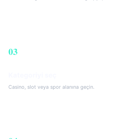
03
Kategoriyi seç
Casino, slot veya spor alanına geçin.