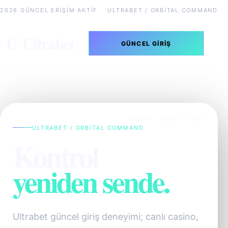
2026 GÜNCEL ERIŞIM AKTIF
ULTRABET / ORBITAL COMMAND
Ultrabet
U
GÜNCEL GIRIŞ
ULTRABET / ORBITAL COMMAND
Kontrol
yeniden sende.
Ultrabet güncel giriş deneyimi; canlı casino,