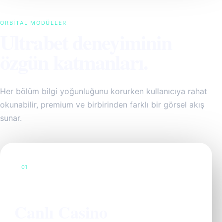
ORBITAL MODÜLLER
Ultrabet deneyiminin
özgün katmanları.
Her bölüm bilgi yoğunluğunu korurken kullanıcıya rahat
okunabilir, premium ve birbirinden farklı bir görsel akış
sunar.
01
Canlı Casino