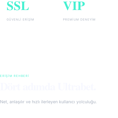
SSL
VIP
GÜVENLI ERIŞIM
PREMIUM DENEYIM
ERIŞIM REHBERI
Dört adımda Ultrabet.
Net, anlaşılır ve hızlı ilerleyen kullanıcı yolculuğu.