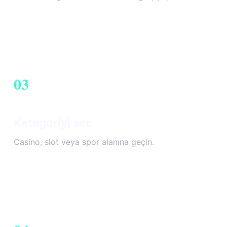
03
Kategoriyi seç
Casino, slot veya spor alanına geçin.