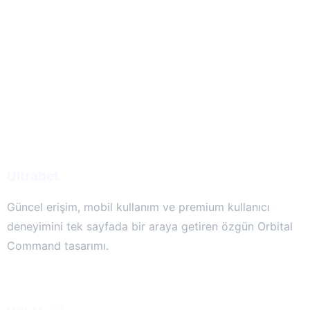
Ultrabet
Güncel erişim, mobil kullanım ve premium kullanıcı
deneyimini tek sayfada bir araya getiren özgün Orbital
Command tasarımı.