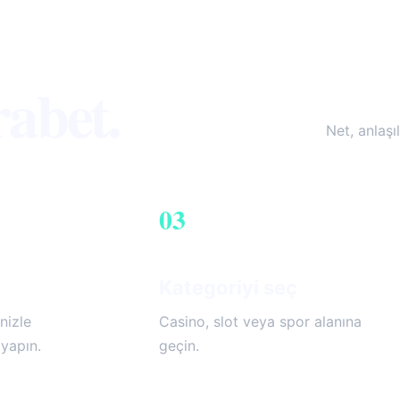
abet.
Net, anlaşıl
03
Kategoriyi seç
inizle
Casino, slot veya spor alanına
 yapın.
geçin.