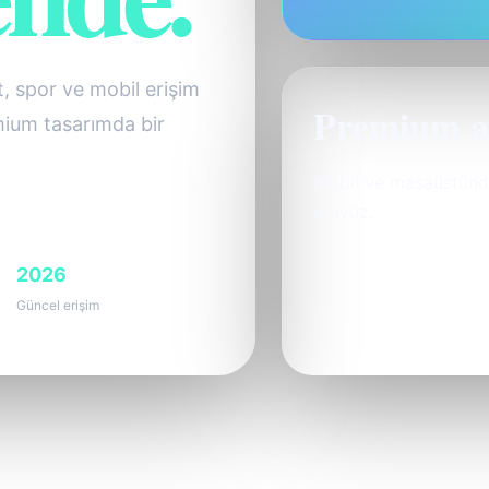
t, spor ve mobil erişim
Premium a
emium tasarımda bir
Mobil ve masaüstünde
arayüz.
2026
Güncel erişim