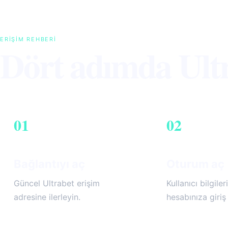
ERIŞIM REHBERI
Dört adımda Ultr
01
02
Bağlantıyı aç
Oturum aç
Güncel Ultrabet erişim
Kullanıcı bilgiler
adresine ilerleyin.
hesabınıza giriş