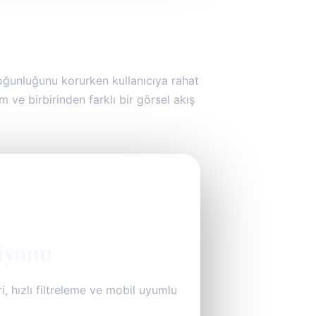
oğunluğunu korurken kullanıcıya rahat
m ve birbirinden farklı bir görsel akış
iyonu
i, hızlı filtreleme ve mobil uyumlu