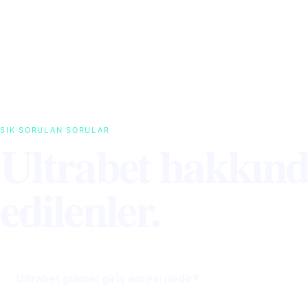
SIK SORULAN SORULAR
Ultrabet hakkın
edilenler.
Ultrabet güncel giriş adresi nedir?