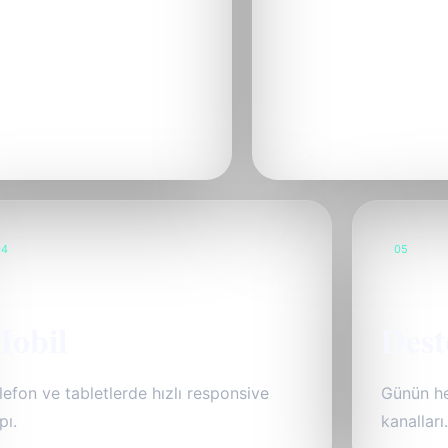
04
05
obil
Dest
lefon ve tabletlerde hızlı responsive
Günün her
pı.
kanalları.