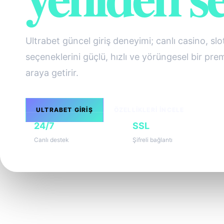
Ultrabet güncel giriş deneyimi; canlı casino, slo
seçeneklerini güçlü, hızlı ve yörüngesel bir pr
araya getirir.
ULTRABET GIRIŞ
ÖZELLIKLERI İNCELE
24/7
SSL
Canlı destek
Şifreli bağlantı