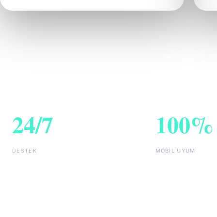
24/7
100%
DESTEK
MOBIL UYUM