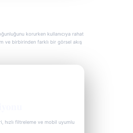
oğunluğunu korurken kullanıcıya rahat
m ve birbirinden farklı bir görsel akış
iyonu
i, hızlı filtreleme ve mobil uyumlu