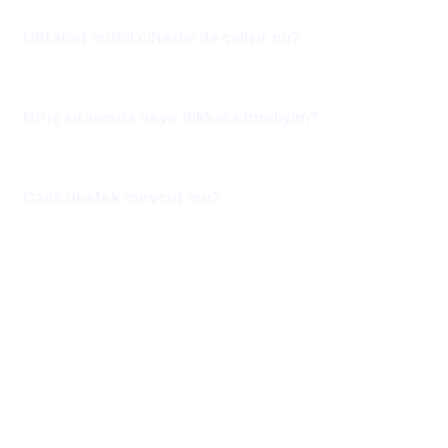
Ultrabet mobil cihazlarda çalışır mı?
Giriş sırasında neye dikkat etmeliyim?
Canlı destek mevcut mu?