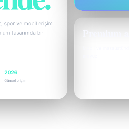
t, spor ve mobil erişim
Premium a
emium tasarımda bir
Mobil ve masaüstünde
arayüz.
2026
Güncel erişim