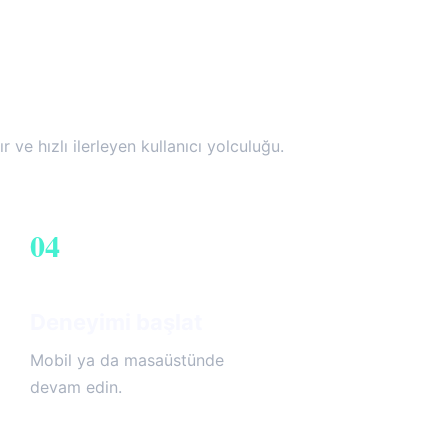
ır ve hızlı ilerleyen kullanıcı yolculuğu.
04
Deneyimi başlat
Mobil ya da masaüstünde
devam edin.