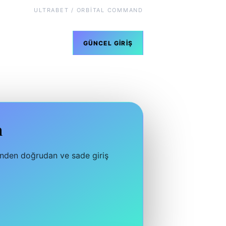
ULTRABET / ORBITAL COMMAND
GÜNCEL GIRIŞ
m
inden doğrudan ve sade giriş