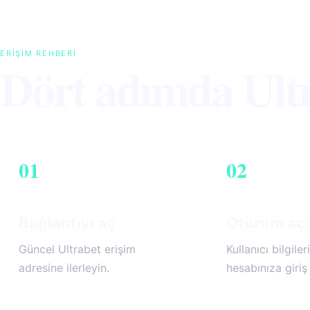
ERIŞIM REHBERI
Dört adımda Ultr
01
02
Bağlantıyı aç
Oturum aç
Güncel Ultrabet erişim
Kullanıcı bilgiler
adresine ilerleyin.
hesabınıza giriş