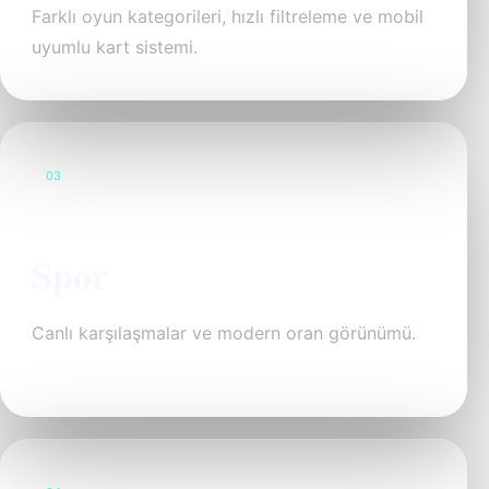
Farklı oyun kategorileri, hızlı filtreleme ve mobil
uyumlu kart sistemi.
03
Spor
Canlı karşılaşmalar ve modern oran görünümü.