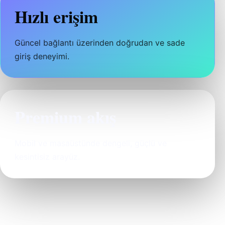
Hızlı erişim
Güncel bağlantı üzerinden doğrudan ve sade
giriş deneyimi.
Premium akış
Mobil ve masaüstünde dengeli, güçlü ve
kesintisiz arayüz.