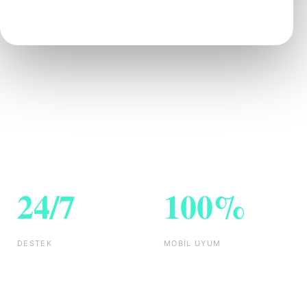
24/7
100%
DESTEK
MOBIL UYUM