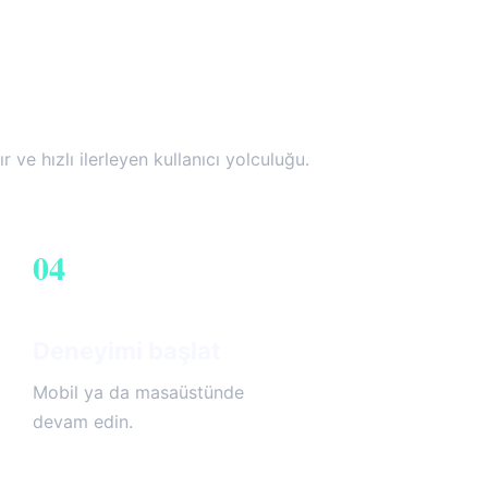
ır ve hızlı ilerleyen kullanıcı yolculuğu.
04
Deneyimi başlat
Mobil ya da masaüstünde
devam edin.