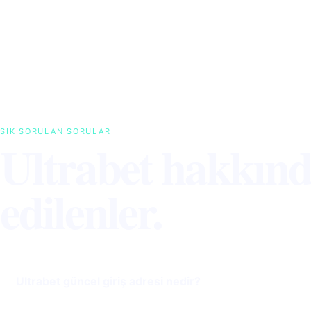
SIK SORULAN SORULAR
Ultrabet hakkın
edilenler.
Ultrabet güncel giriş adresi nedir?