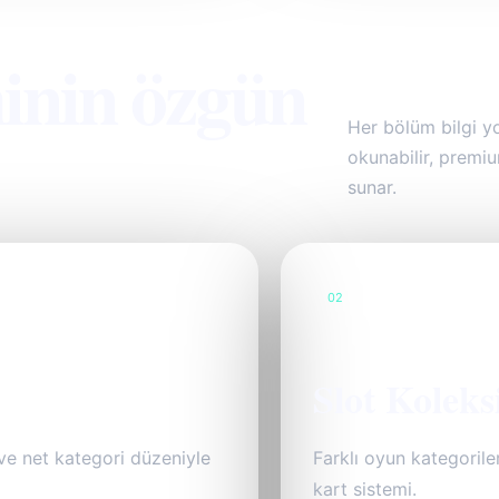
inin özgün
Her bölüm bilgi y
okunabilir, premiu
sunar.
02
Slot Koleks
ve net kategori düzeniyle
Farklı oyun kategoriler
kart sistemi.