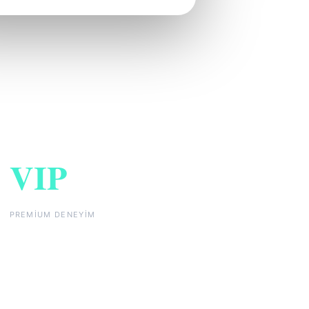
VIP
PREMIUM DENEYIM