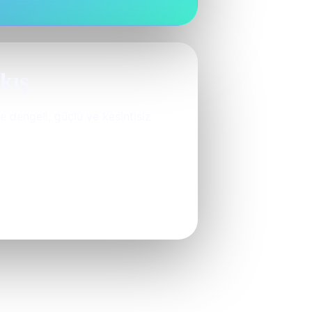
kış
 dengeli, güçlü ve kesintisiz