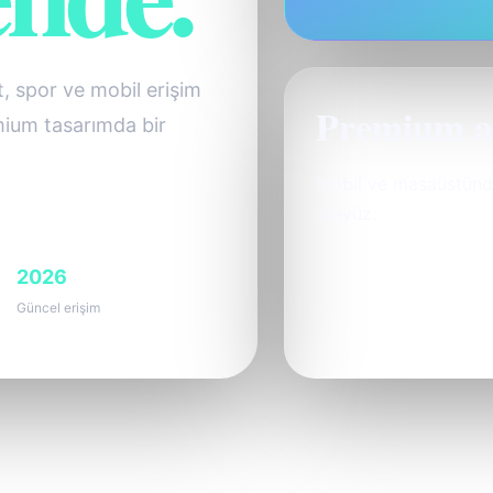
t, spor ve mobil erişim
Premium a
emium tasarımda bir
Mobil ve masaüstünde
arayüz.
2026
Güncel erişim