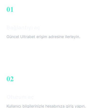
01
Bağlantıyı aç
Güncel Ultrabet erişim adresine ilerleyin.
02
Oturum aç
Kullanıcı bilgilerinizle hesabınıza giriş yapın.