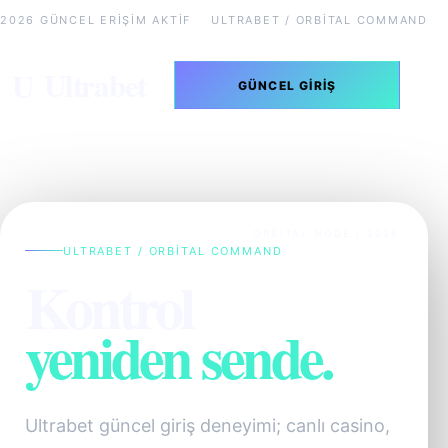
2026 GÜNCEL ERIŞIM AKTIF
ULTRABET / ORBITAL COMMAND
Ultrabet
U
GÜNCEL GIRIŞ
ULTRABET / ORBITAL COMMAND
Kontrol
yeniden sende.
Ultrabet güncel giriş deneyimi; canlı casino,