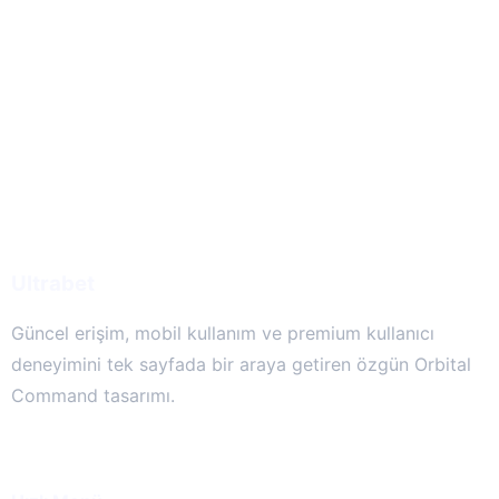
Ultrabet
Güncel erişim, mobil kullanım ve premium kullanıcı
deneyimini tek sayfada bir araya getiren özgün Orbital
Command tasarımı.