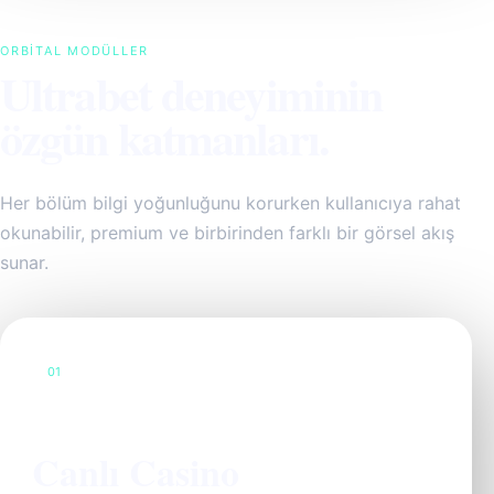
ORBITAL MODÜLLER
Ultrabet deneyiminin
özgün katmanları.
Her bölüm bilgi yoğunluğunu korurken kullanıcıya rahat
okunabilir, premium ve birbirinden farklı bir görsel akış
sunar.
01
Canlı Casino