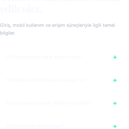
edilenler.
Giriş, mobil kullanım ve erişim süreçleriyle ilgili temel
bilgiler.
Ultrabet güncel giriş adresi nedir?
Ultrabet mobil cihazlarda çalışır mı?
Giriş sırasında neye dikkat etmeliyim?
Canlı destek mevcut mu?