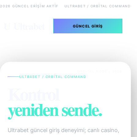
2026 GÜNCEL ERIŞIM AKTIF
ULTRABET / ORBITAL COMMAND
Ultrabet
U
GÜNCEL GIRIŞ
ULTRABET / ORBITAL COMMAND
Kontrol
yeniden sende.
Ultrabet güncel giriş deneyimi; canlı casino,