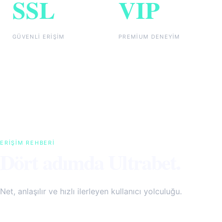
SSL
VIP
GÜVENLI ERIŞIM
PREMIUM DENEYIM
ERIŞIM REHBERI
Dört adımda Ultrabet.
Net, anlaşılır ve hızlı ilerleyen kullanıcı yolculuğu.