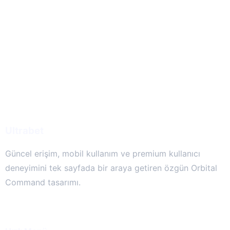
Ultrabet
Güncel erişim, mobil kullanım ve premium kullanıcı
deneyimini tek sayfada bir araya getiren özgün Orbital
Command tasarımı.