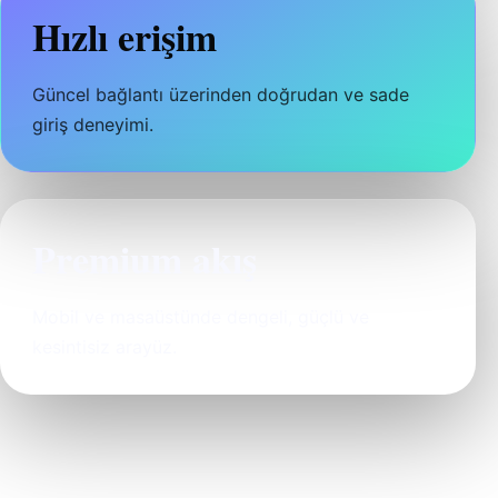
Hızlı erişim
Güncel bağlantı üzerinden doğrudan ve sade
giriş deneyimi.
Premium akış
Mobil ve masaüstünde dengeli, güçlü ve
kesintisiz arayüz.