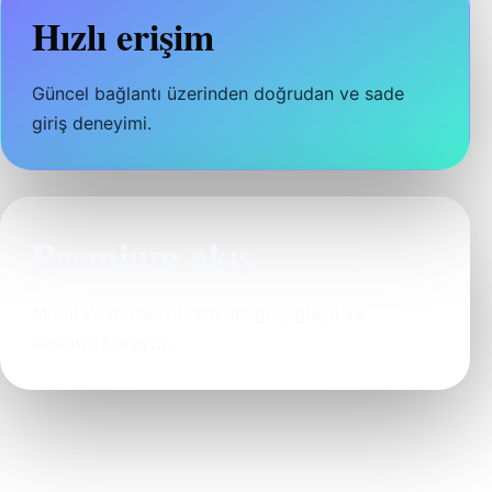
Hızlı erişim
Güncel bağlantı üzerinden doğrudan ve sade
giriş deneyimi.
Premium akış
Mobil ve masaüstünde dengeli, güçlü ve
kesintisiz arayüz.