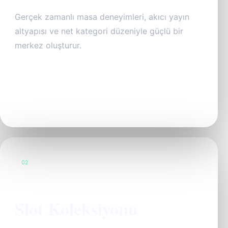
Gerçek zamanlı masa deneyimleri, akıcı yayın
altyapısı ve net kategori düzeniyle güçlü bir
merkez oluşturur.
02
Slot Koleksiyonu