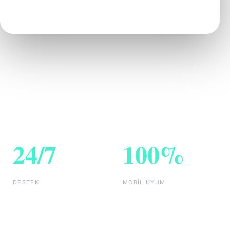
24/7
100%
DESTEK
MOBIL UYUM