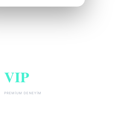
VIP
PREMIUM DENEYIM