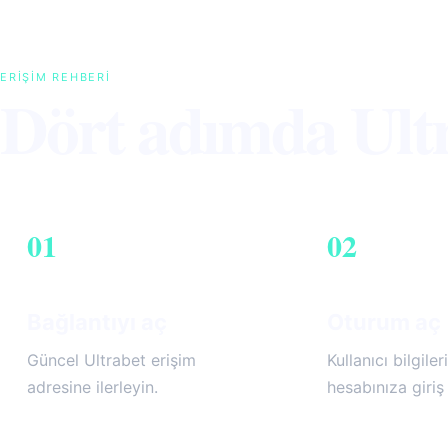
ERIŞIM REHBERI
Dört adımda Ultr
01
02
Bağlantıyı aç
Oturum aç
Güncel Ultrabet erişim
Kullanıcı bilgiler
adresine ilerleyin.
hesabınıza giriş