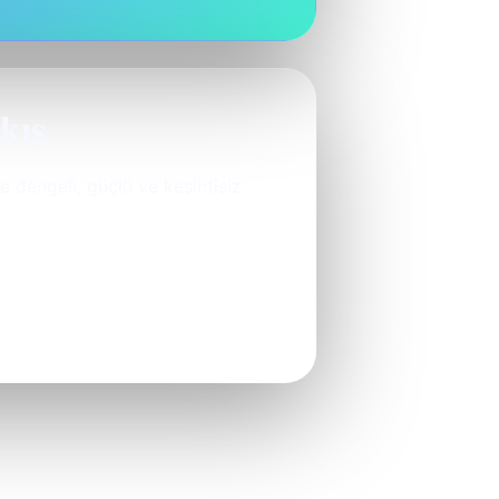
kış
 dengeli, güçlü ve kesintisiz