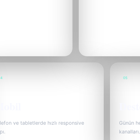
04
05
obil
Dest
lefon ve tabletlerde hızlı responsive
Günün her
pı.
kanalları.