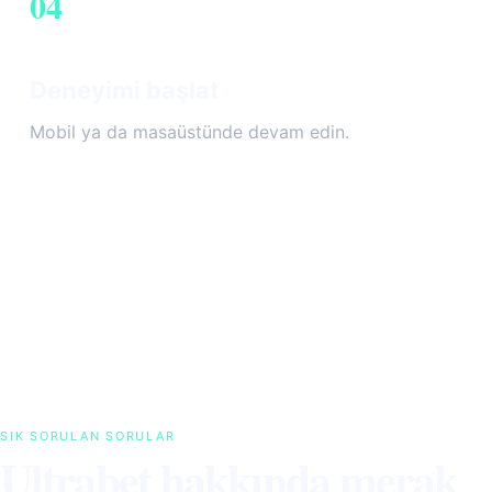
04
Deneyimi başlat
Mobil ya da masaüstünde devam edin.
SIK SORULAN SORULAR
Ultrabet hakkında merak