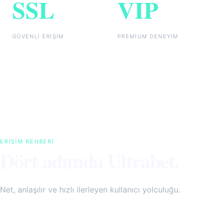
SSL
VIP
GÜVENLI ERIŞIM
PREMIUM DENEYIM
ERIŞIM REHBERI
Dört adımda Ultrabet.
Net, anlaşılır ve hızlı ilerleyen kullanıcı yolculuğu.