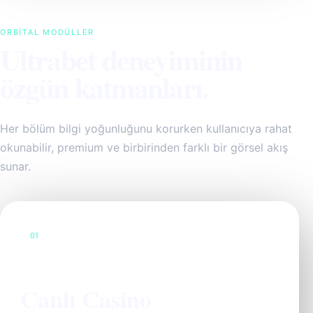
ORBITAL MODÜLLER
Ultrabet deneyiminin
özgün katmanları.
Her bölüm bilgi yoğunluğunu korurken kullanıcıya rahat
okunabilir, premium ve birbirinden farklı bir görsel akış
sunar.
01
Canlı Casino