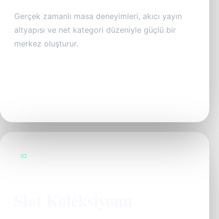
Gerçek zamanlı masa deneyimleri, akıcı yayın
altyapısı ve net kategori düzeniyle güçlü bir
merkez oluşturur.
02
Slot Koleksiyonu