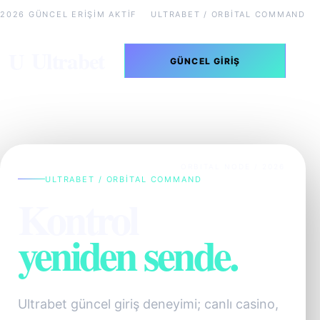
2026 GÜNCEL ERIŞIM AKTIF
ULTRABET / ORBITAL COMMAND
Ultrabet
U
GÜNCEL GIRIŞ
ULTRABET / ORBITAL COMMAND
Kontrol
yeniden sende.
Ultrabet güncel giriş deneyimi; canlı casino,