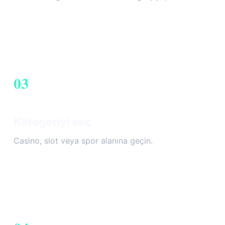
03
Kategoriyi seç
Casino, slot veya spor alanına geçin.