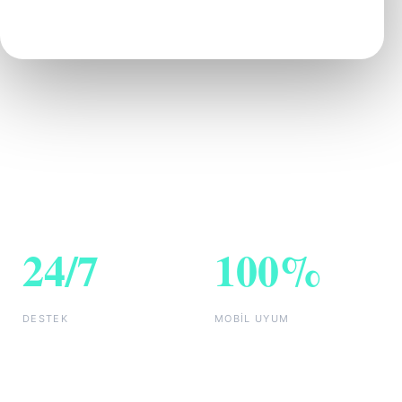
24/7
100%
DESTEK
MOBIL UYUM