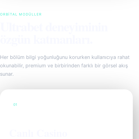
ORBITAL MODÜLLER
Ultrabet deneyiminin
özgün katmanları.
Her bölüm bilgi yoğunluğunu korurken kullanıcıya rahat
okunabilir, premium ve birbirinden farklı bir görsel akış
sunar.
01
Canlı Casino