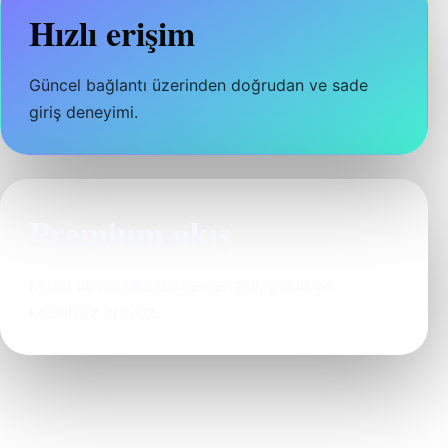
Hızlı erişim
Güncel bağlantı üzerinden doğrudan ve sade
giriş deneyimi.
Premium akış
Mobil ve masaüstünde dengeli, güçlü ve
kesintisiz arayüz.