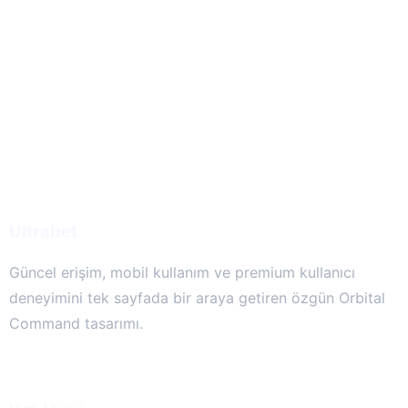
Ultrabet
Güncel erişim, mobil kullanım ve premium kullanıcı
deneyimini tek sayfada bir araya getiren özgün Orbital
Command tasarımı.