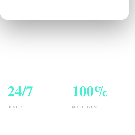
24/7
100%
DESTEK
MOBIL UYUM