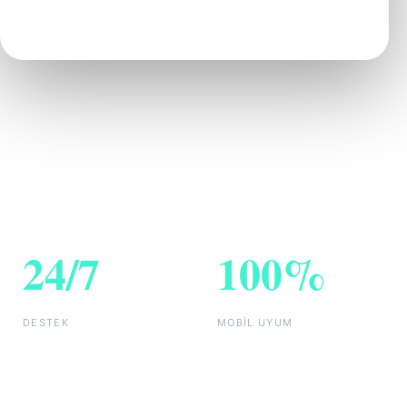
24/7
100%
DESTEK
MOBIL UYUM