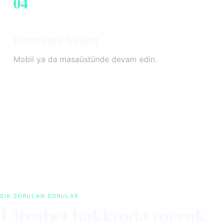
04
Deneyimi başlat
Mobil ya da masaüstünde devam edin.
SIK SORULAN SORULAR
Ultrabet hakkında merak