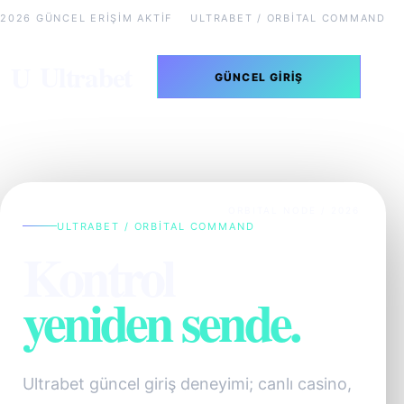
2026 GÜNCEL ERIŞIM AKTIF
ULTRABET / ORBITAL COMMAND
Ultrabet
U
GÜNCEL GIRIŞ
ULTRABET / ORBITAL COMMAND
Kontrol
yeniden sende.
Ultrabet güncel giriş deneyimi; canlı casino,