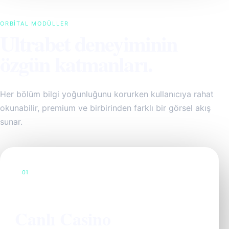
ORBITAL MODÜLLER
Ultrabet deneyiminin
özgün katmanları.
Her bölüm bilgi yoğunluğunu korurken kullanıcıya rahat
okunabilir, premium ve birbirinden farklı bir görsel akış
sunar.
01
Canlı Casino