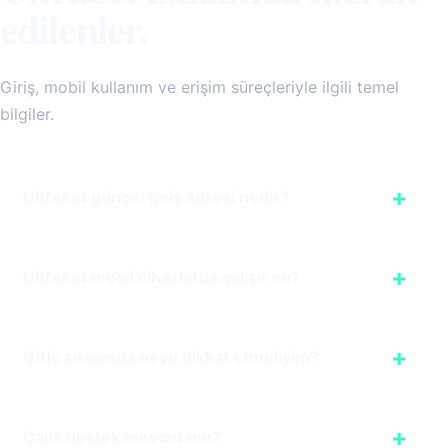
edilenler.
Giriş, mobil kullanım ve erişim süreçleriyle ilgili temel
bilgiler.
Ultrabet güncel giriş adresi nedir?
Ultrabet mobil cihazlarda çalışır mı?
Giriş sırasında neye dikkat etmeliyim?
Canlı destek mevcut mu?