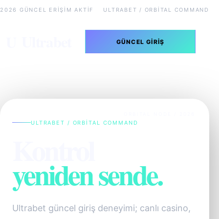
2026 GÜNCEL ERIŞIM AKTIF
ULTRABET / ORBITAL COMMAND
Ultrabet
U
GÜNCEL GIRIŞ
ULTRABET / ORBITAL COMMAND
Kontrol
yeniden sende.
Ultrabet güncel giriş deneyimi; canlı casino,