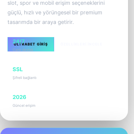
slot, spor ve mobil erişim seçeneklerini
güçlü, hızlı ve yörüngesel bir premium
tasarımda bir araya getirir.
24/7
ULTRABET GIRIŞ
ÖZELLIKLERI İNCELE
Canlı destek
SSL
Şifreli bağlantı
2026
Güncel erişim