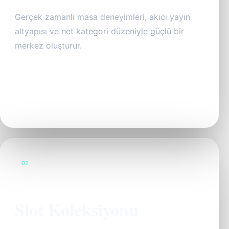
Gerçek zamanlı masa deneyimleri, akıcı yayın
altyapısı ve net kategori düzeniyle güçlü bir
merkez oluşturur.
02
Slot Koleksiyonu