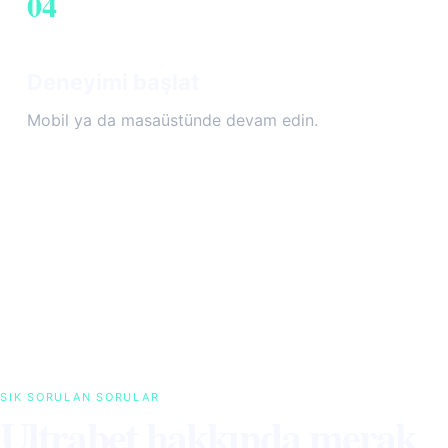
04
Deneyimi başlat
Mobil ya da masaüstünde devam edin.
SIK SORULAN SORULAR
Ultrabet hakkında merak