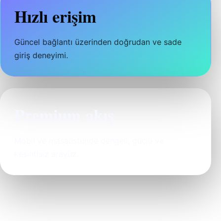
Hızlı erişim
Güncel bağlantı üzerinden doğrudan ve sade
giriş deneyimi.
Premium akış
Mobil ve masaüstünde dengeli, güçlü ve
kesintisiz arayüz.