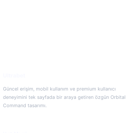
Ultrabet
Güncel erişim, mobil kullanım ve premium kullanıcı
deneyimini tek sayfada bir araya getiren özgün Orbital
Command tasarımı.