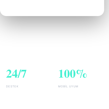
24/7
100%
DESTEK
MOBIL UYUM