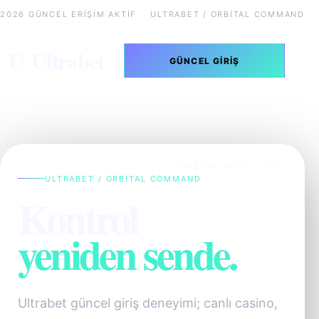
2026 GÜNCEL ERIŞIM AKTIF
ULTRABET / ORBITAL COMMAND
Ultrabet
U
GÜNCEL GIRIŞ
ULTRABET / ORBITAL COMMAND
Kontrol
yeniden sende.
Ultrabet güncel giriş deneyimi; canlı casino,