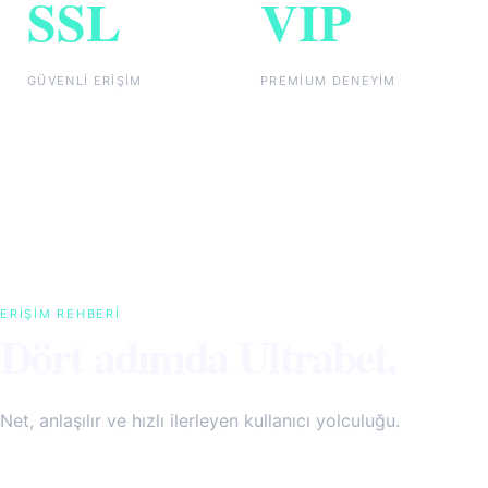
SSL
VIP
GÜVENLI ERIŞIM
PREMIUM DENEYIM
ERIŞIM REHBERI
Dört adımda Ultrabet.
Net, anlaşılır ve hızlı ilerleyen kullanıcı yolculuğu.