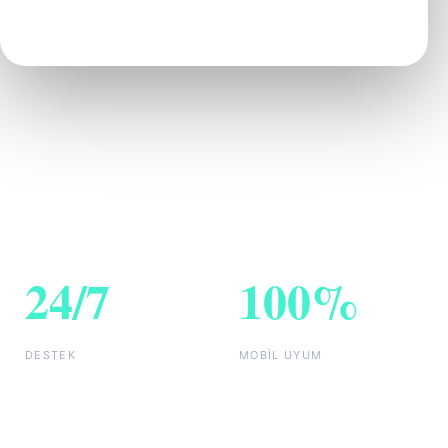
24/7
100%
DESTEK
MOBIL UYUM