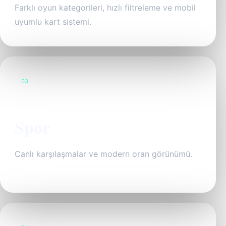
Farklı oyun kategorileri, hızlı filtreleme ve mobil
uyumlu kart sistemi.
03
Spor
Canlı karşılaşmalar ve modern oran görünümü.