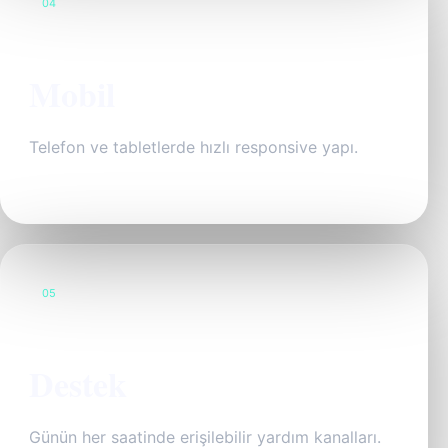
04
Mobil
Telefon ve tabletlerde hızlı responsive yapı.
05
Destek
Günün her saatinde erişilebilir yardım kanalları.