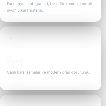
Farklı oyun kategorileri, hızlı filtreleme ve mobil
uyumlu kart sistemi.
03
Spor
Canlı karşılaşmalar ve modern oran görünümü.