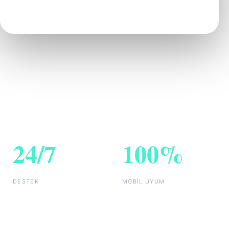
24/7
100%
DESTEK
MOBIL UYUM