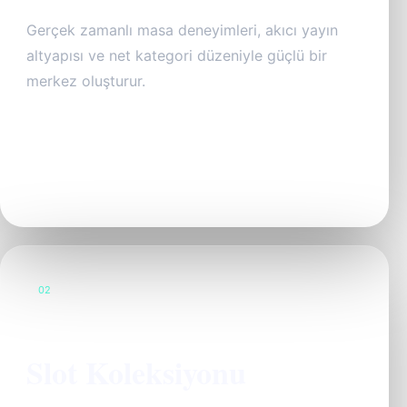
Gerçek zamanlı masa deneyimleri, akıcı yayın
altyapısı ve net kategori düzeniyle güçlü bir
merkez oluşturur.
02
Slot Koleksiyonu