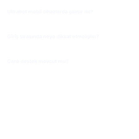
Ultrabet mobil cihazlarda çalışır mı?
Giriş sırasında neye dikkat etmeliyim?
Canlı destek mevcut mu?