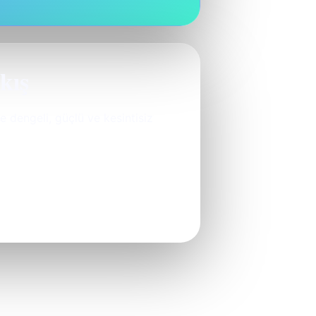
kış
 dengeli, güçlü ve kesintisiz