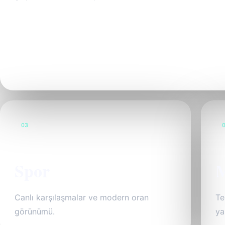
03
Spor
M
Canlı karşılaşmalar ve modern oran
Te
görünümü.
ya