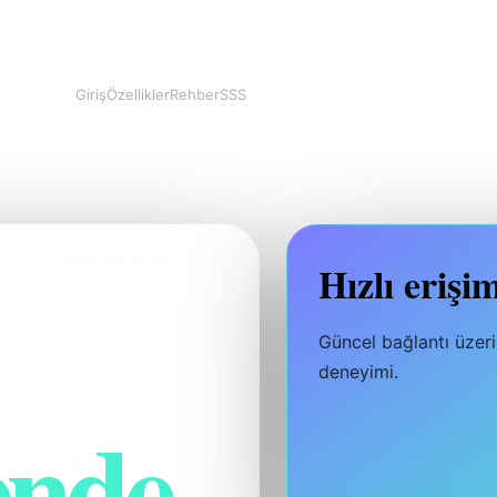
Giriş
Özellikler
Rehber
SSS
Hızlı erişi
Güncel bağlantı üzer
deneyimi.
ende.