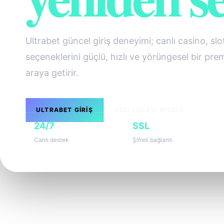
Ultrabet güncel giriş deneyimi; canlı casino, slo
seçeneklerini güçlü, hızlı ve yörüngesel bir pr
araya getirir.
ULTRABET GIRIŞ
ÖZELLIKLERI İNCELE
24/7
SSL
Canlı destek
Şifreli bağlantı