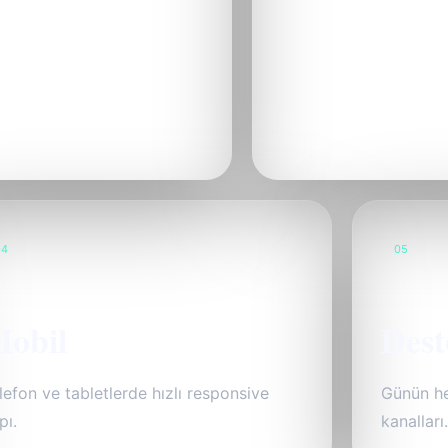
04
05
obil
Dest
lefon ve tabletlerde hızlı responsive
Günün her
pı.
kanalları.