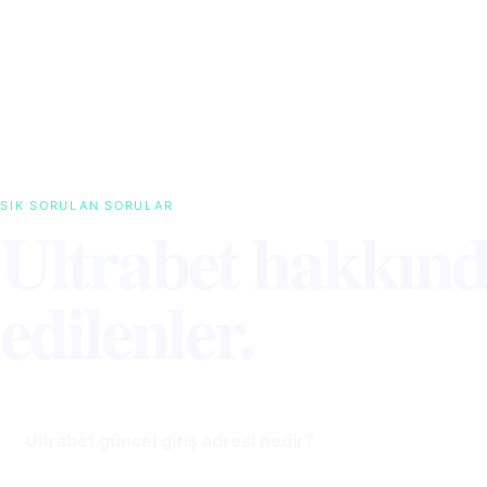
SIK SORULAN SORULAR
Ultrabet hakkın
edilenler.
Ultrabet güncel giriş adresi nedir?