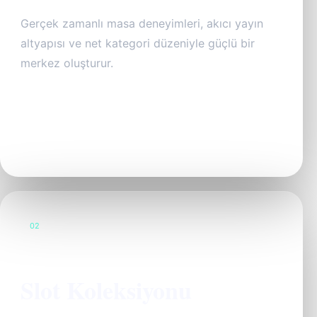
Gerçek zamanlı masa deneyimleri, akıcı yayın
altyapısı ve net kategori düzeniyle güçlü bir
merkez oluşturur.
02
Slot Koleksiyonu