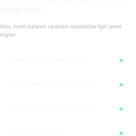
edilenler.
Giriş, mobil kullanım ve erişim süreçleriyle ilgili temel
bilgiler.
Ultrabet güncel giriş adresi nedir?
Ultrabet mobil cihazlarda çalışır mı?
Giriş sırasında neye dikkat etmeliyim?
Canlı destek mevcut mu?