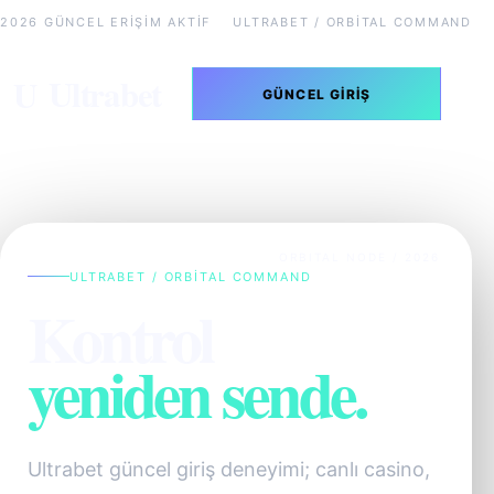
2026 GÜNCEL ERIŞIM AKTIF
ULTRABET / ORBITAL COMMAND
Ultrabet
U
GÜNCEL GIRIŞ
ULTRABET / ORBITAL COMMAND
Kontrol
yeniden sende.
Ultrabet güncel giriş deneyimi; canlı casino,