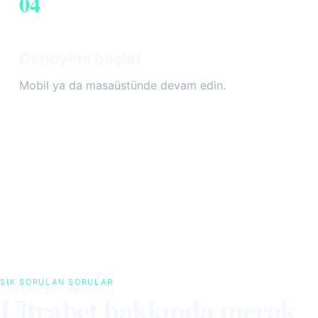
04
Deneyimi başlat
Mobil ya da masaüstünde devam edin.
SIK SORULAN SORULAR
Ultrabet hakkında merak