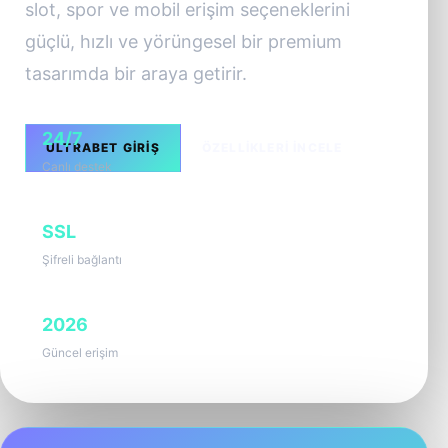
slot, spor ve mobil erişim seçeneklerini
güçlü, hızlı ve yörüngesel bir premium
tasarımda bir araya getirir.
24/7
ULTRABET GIRIŞ
ÖZELLIKLERI İNCELE
Canlı destek
SSL
Şifreli bağlantı
2026
Güncel erişim