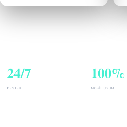
24/7
100%
DESTEK
MOBIL UYUM