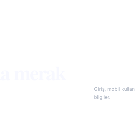
da merak
Giriş, mobil kullan
bilgiler.