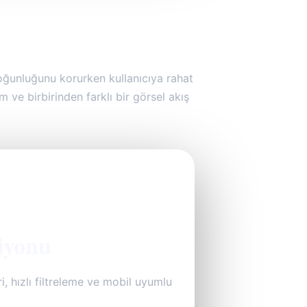
oğunluğunu korurken kullanıcıya rahat
m ve birbirinden farklı bir görsel akış
iyonu
i, hızlı filtreleme ve mobil uyumlu