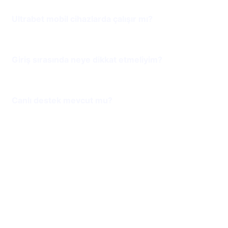
Ultrabet mobil cihazlarda çalışır mı?
Giriş sırasında neye dikkat etmeliyim?
Canlı destek mevcut mu?