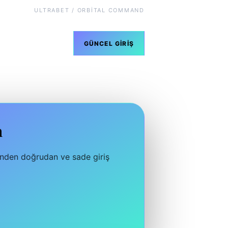
ULTRABET / ORBITAL COMMAND
GÜNCEL GIRIŞ
m
inden doğrudan ve sade giriş