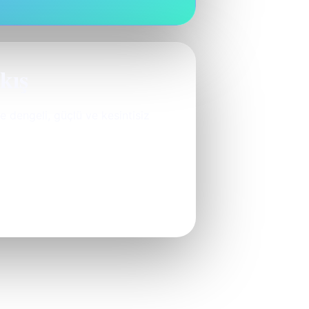
kış
 dengeli, güçlü ve kesintisiz