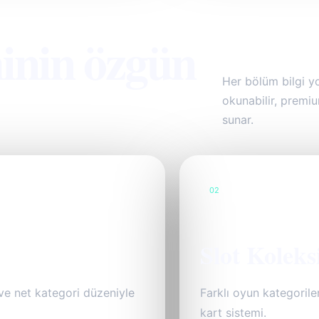
inin özgün
Her bölüm bilgi y
okunabilir, premiu
sunar.
02
Slot Koleks
ve net kategori düzeniyle
Farklı oyun kategoriler
kart sistemi.