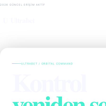
2026 GÜNCEL ERIŞIM AKTIF
Ultrabet
U
ULTRABET / ORBITAL COMMAND
Kontrol
yeniden s