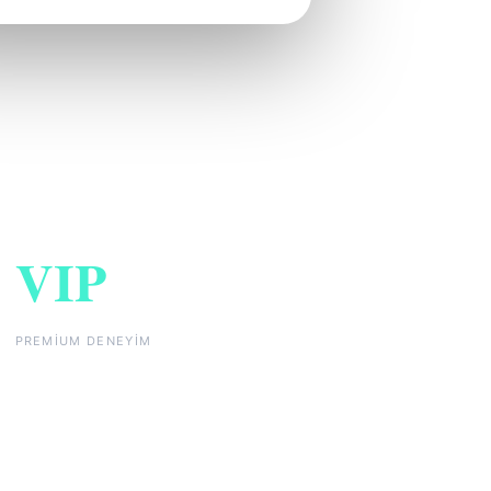
VIP
PREMIUM DENEYIM