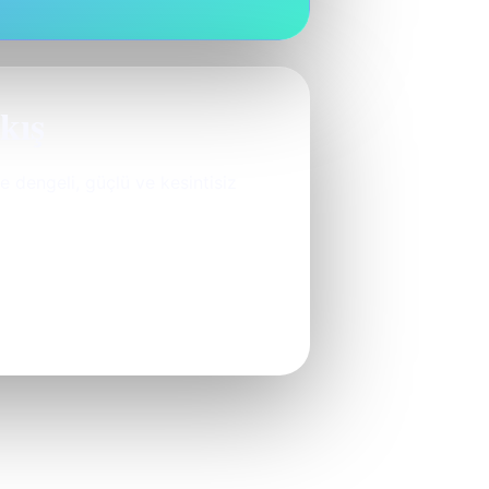
kış
 dengeli, güçlü ve kesintisiz