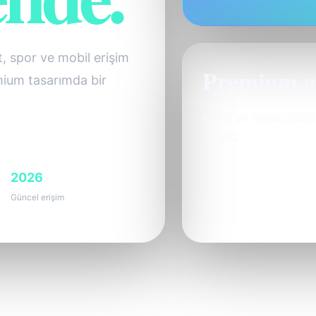
t, spor ve mobil erişim
Premium a
emium tasarımda bir
Mobil ve masaüstünde
arayüz.
2026
Güncel erişim