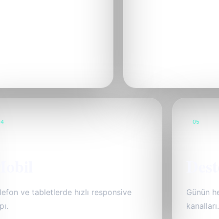
04
05
obil
Dest
lefon ve tabletlerde hızlı responsive
Günün her
pı.
kanalları.