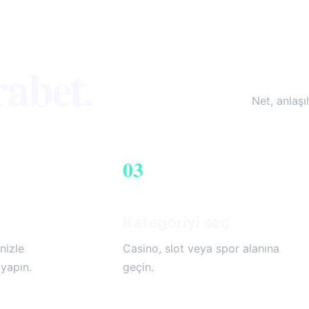
abet.
Net, anlaşıl
03
Kategoriyi seç
inizle
Casino, slot veya spor alanına
 yapın.
geçin.