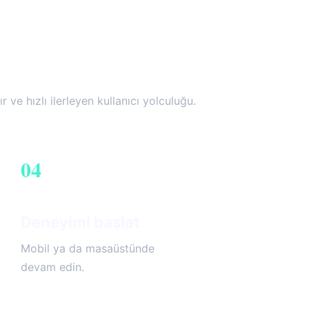
ır ve hızlı ilerleyen kullanıcı yolculuğu.
04
Deneyimi başlat
Mobil ya da masaüstünde
devam edin.