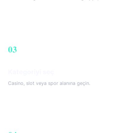
03
Kategoriyi seç
Casino, slot veya spor alanına geçin.