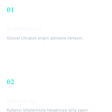
01
Bağlantıyı aç
Güncel Ultrabet erişim adresine ilerleyin.
02
Oturum aç
Kullanıcı bilgilerinizle hesabınıza giriş yapın.