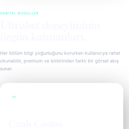
ORBITAL MODÜLLER
Ultrabet deneyiminin
özgün katmanları.
Her bölüm bilgi yoğunluğunu korurken kullanıcıya rahat
okunabilir, premium ve birbirinden farklı bir görsel akış
sunar.
01
Canlı Casino