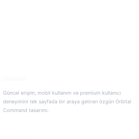
Ultrabet
Güncel erişim, mobil kullanım ve premium kullanıcı
deneyimini tek sayfada bir araya getiren özgün Orbital
Command tasarımı.