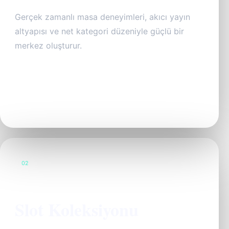
Gerçek zamanlı masa deneyimleri, akıcı yayın
altyapısı ve net kategori düzeniyle güçlü bir
merkez oluşturur.
02
Slot Koleksiyonu