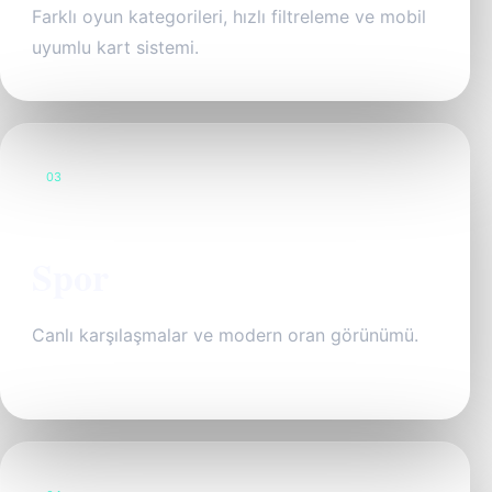
Farklı oyun kategorileri, hızlı filtreleme ve mobil
uyumlu kart sistemi.
03
Spor
Canlı karşılaşmalar ve modern oran görünümü.