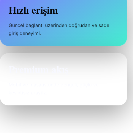
Hızlı erişim
Güncel bağlantı üzerinden doğrudan ve sade
giriş deneyimi.
Premium akış
Mobil ve masaüstünde dengeli, güçlü ve
kesintisiz arayüz.