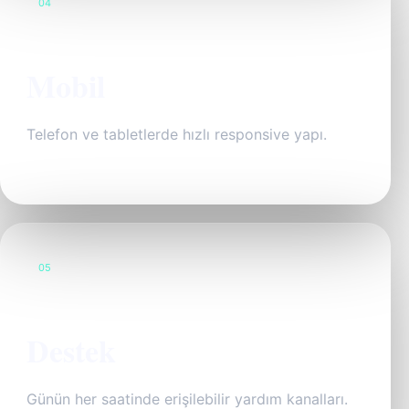
04
Mobil
Telefon ve tabletlerde hızlı responsive yapı.
05
Destek
Günün her saatinde erişilebilir yardım kanalları.