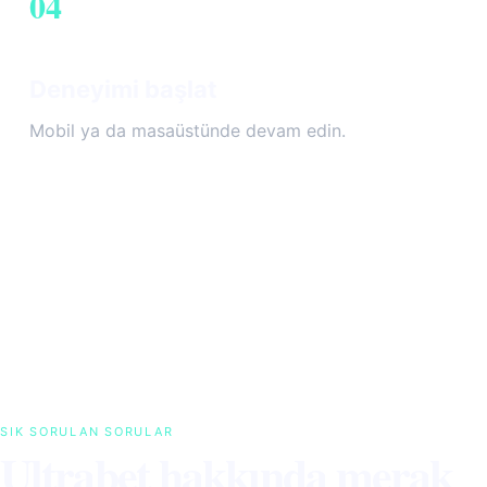
04
Deneyimi başlat
Mobil ya da masaüstünde devam edin.
SIK SORULAN SORULAR
Ultrabet hakkında merak