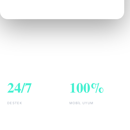
24/7
100%
DESTEK
MOBIL UYUM