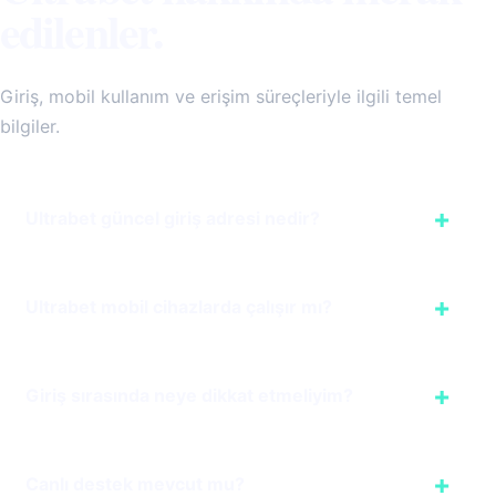
edilenler.
Giriş, mobil kullanım ve erişim süreçleriyle ilgili temel
bilgiler.
Ultrabet güncel giriş adresi nedir?
Ultrabet mobil cihazlarda çalışır mı?
Giriş sırasında neye dikkat etmeliyim?
Canlı destek mevcut mu?