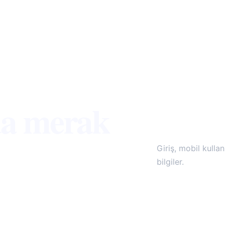
da merak
Giriş, mobil kullan
bilgiler.