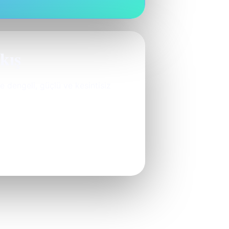
kış
 dengeli, güçlü ve kesintisiz