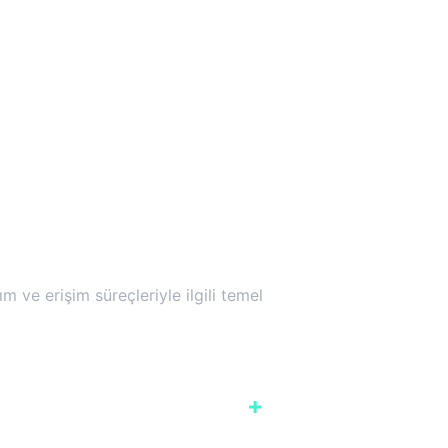
ım ve erişim süreçleriyle ilgili temel