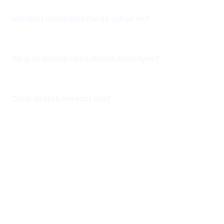
Ultrabet mobil cihazlarda çalışır mı?
Giriş sırasında neye dikkat etmeliyim?
Canlı destek mevcut mu?