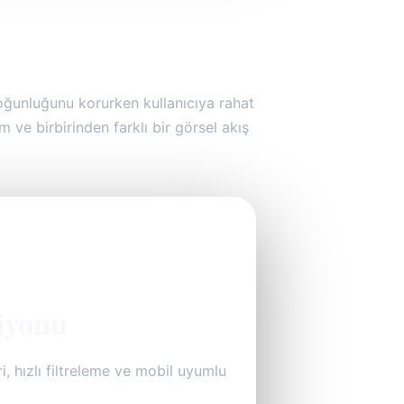
oğunluğunu korurken kullanıcıya rahat
m ve birbirinden farklı bir görsel akış
iyonu
i, hızlı filtreleme ve mobil uyumlu