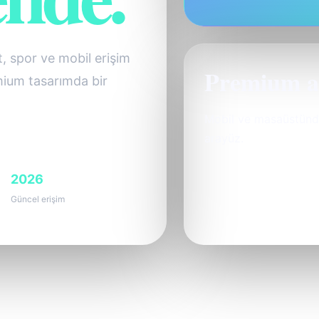
t, spor ve mobil erişim
Premium a
emium tasarımda bir
Mobil ve masaüstünde
arayüz.
2026
Güncel erişim